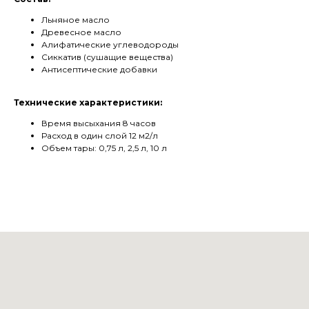
Льняное масло
Древесное масло
Алифатические углеводороды
Cиккатив (сушащие вещества)
Антисептические добавки
Технические характеристики:
Время высыхания 8 часов
Расход в один слой 12 м2/л
Объем тары: 0,75 л, 2,5 л, 10 л