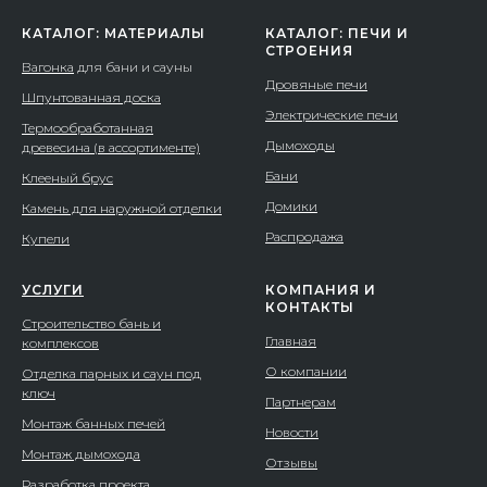
КАТАЛОГ: МАТЕРИАЛЫ
КАТАЛОГ: ПЕЧИ И
СТРОЕНИЯ
Вагонка
для бани и сауны
Дровяные печи
Шпунтованная доска
Электрические печи
Термообработанная
Дымоходы
древесина (в ассортименте)
Бани
Клееный брус
Домики
Камень для наружной отделки
Распродажа
Купели
УСЛУГИ
КОМПАНИЯ И
КОНТАКТЫ
Строительство бань и
Главная
комплексов
О компании
Отделка парных и саун под
ключ
Партнерам
Монтаж банных печей
Новости
Монтаж дымохода
Отзывы
Разработка проекта