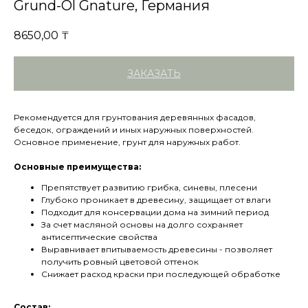
Grund-Öl Gnature, Германия
8650,00
₸
ЗАКАЗАТЬ
Рекомендуется для грунтования деревянных фасадов,
беседок, ограждений и иных наружных поверхностей.
Основное применение, грунт для наружных работ.
Основные преимущества:
Препятствует развитию грибка, синевы, плесени
Глубоко проникает в древесину, защищает от влаги
Подходит для консервации дома на зимний период
За счет масляной основы на долго сохраняет
антисептические свойства
Выравнивает впитываемость древесины - позволяет
получить ровный цветовой оттенок
Снижает расход краски при последующей обработке
Состав: