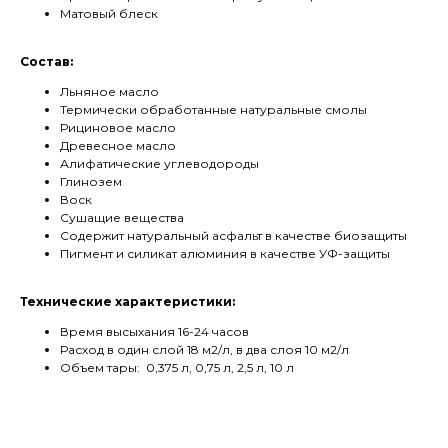
Матовый блеск
Состав:
Льняное масло
Термически обработанные натуральные смолы
Рициновое масло
Древесное масло
Алифатические углеводороды
Глинозем
Воск
Сушащие вещества
Содержит натуральный асфальт в качестве биозащиты
Пигмент и силикат алюминия в качестве УФ-защиты
Технические характеристики:
Время высыхания 16-24 часов
Расход в один слой 18 м2/л, в два слоя 10 м2/л
Объем тары: 0,375 л, 0,75 л, 2,5 л, 10 л