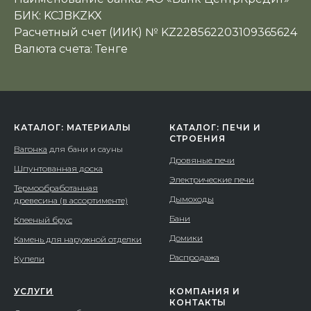
БИК: KCJBKZKX
Расчетный счет (ИИК) № KZ228562203109365624
Валюта счета: Тенге
КАТАЛОГ: МАТЕРИАЛЫ
КАТАЛОГ: ПЕЧИ И
СТРОЕНИЯ
Вагонка
для бани и сауны
Дровяные печи
Шпунтованная доска
Электрические печи
Термообработанная
Дымоходы
древесина (в ассортименте)
Бани
Клееный брус
Домики
Камень для наружной отделки
Распродажа
Купели
УСЛУГИ
КОМПАНИЯ И
КОНТАКТЫ