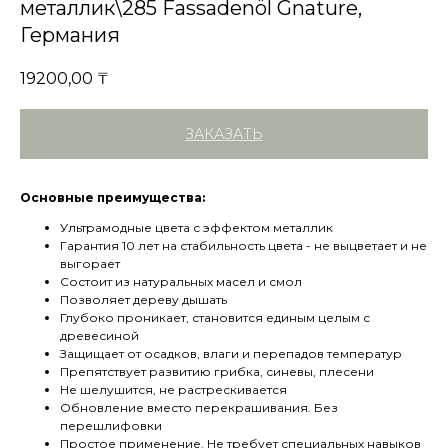
металлик\285 Fassadenöl Gnature,
Германия
19200,00
₸
ЗАКАЗАТЬ
Основные преимущества:
Ультрамодные цвета с эффектом металлик
Гарантия 10 лет на стабильность цвета - не выцветает и не
выгорает
Состоит из натуральных масел и смол
Позволяет дереву дышать
Глубоко проникает, становится единым целым с
древесиной
Защищает от осадков, влаги и перепадов температур
Препятствует развитию грибка, синевы, плесени
Не шелушится, не растрескивается
Обновление вместо перекрашивания. Без
перешлифовки
Простое применение. Не требует специальных навыков