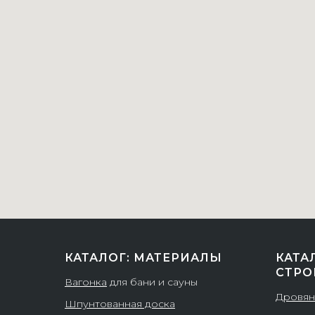
КАТАЛОГ: МАТЕРИАЛЫ
КАТА
СТРО
Вагонка
для бани и сауны
Дровян
Шпунтованная доска