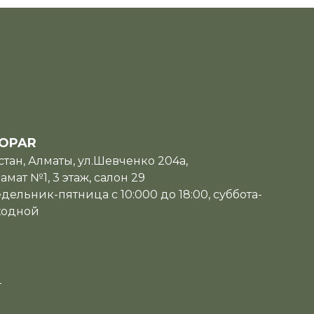
OPAR
тан, Алматы, ул.Шевченко 204а,
мат №1, 3 этаж, салон 29
дельник-пятница с 10:000 до 18:00, суббота-
ходной
u