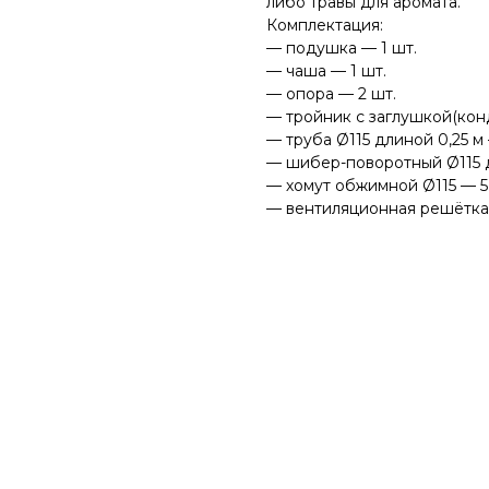
либо травы для аромата.
Комплектация:
— подушка — 1 шт.
— чаша — 1 шт.
— опора — 2 шт.
— тройник с заглушкой(кон
— труба Ø115 длиной 0,25 м 
— шибер-поворотный Ø115 дл
— хомут обжимной Ø115 — 5
— вентиляционная решётка 