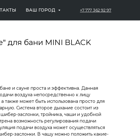
ТАКТЫ
ВАШ ГОРОД
+7 777 362 92 97
е" для бани MINI BLACK
 бане и сауне проста и эффективна. Данная
подачи воздуха непосредственно к лицу
 а также может быть использована просто для
парную. Система второе дыхание состоит из
, шибер-заслонки, тройника, чаши и удобной
трена возможность регулирования подачи
гуляция подачи воздуха может осуществляться
ибер-заслонки. В чашу можно положить какие-