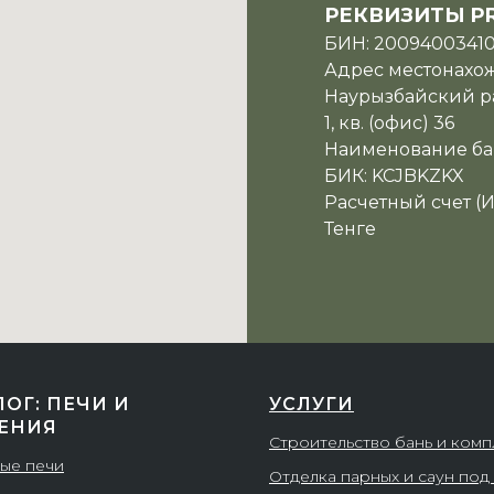
РЕКВИЗИТЫ P
БИН: 2009400341
Адрес местонахожд
Наурызбайский ра
1, кв. (офис) 36
Наименование ба
БИК: KCJBKZKX
Расчетный счет (
Тенге
ЛОГ: ПЕЧИ И
УСЛУГИ
ЕНИЯ
Строительство бань и ком
ые печи
Отделка парных и саун под