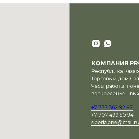
КОМПАНИЯ PR
Республика Казахс
Торговый дом Сала
Часы работы: поне
воскресенье - вы
+7 777 362 92 97
+7 707 499 50 94
siberia.one@mail.r