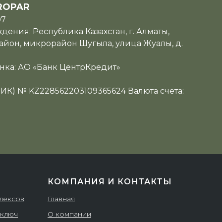
ROPAR
07
ения: Республика Казахстан, г. Алматы,
йон, микрорайон Шугыла, улица Жуалы, д.
нка: АО «Банк ЦентрКредит»
ИИК) № KZ228562203109365624 Валюта счета:
КОМПАНИЯ И КОНТАКТЫ
плексов
Главная
 ключ
О компании