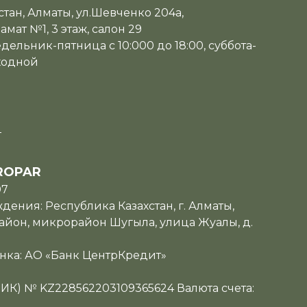
тан, Алматы, ул.Шевченко 204а,
мат №1, 3 этаж, салон 29
дельник-пятница с 10:000 до 18:00, суббота-
ходной
u
ROPAR
07
ения: Республика Казахстан, г. Алматы,
йон, микрорайон Шугыла, улица Жуалы, д.
нка: АО «Банк ЦентрКредит»
ИИК) № KZ228562203109365624 Валюта счета: