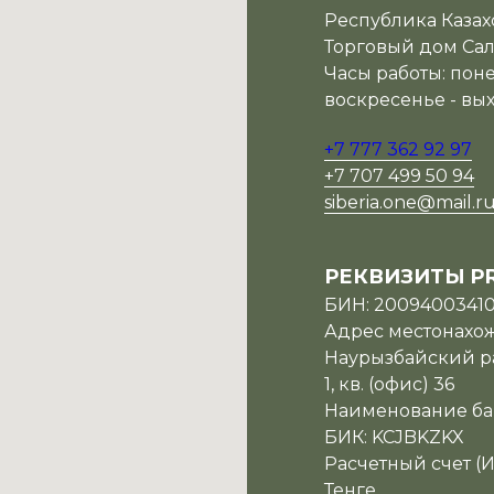
Республика Казахс
Торговый дом Сала
Часы работы: поне
воскресенье - вы
+7 777 362 92 97
+7 707 499 50 94
siberia.one@mail.r
РЕКВИЗИТЫ P
БИН: 2009400341
Адрес местонахожд
Наурызбайский ра
1, кв. (офис) 36
Наименование ба
БИК: KCJBKZKX
Расчетный счет (
Тенге