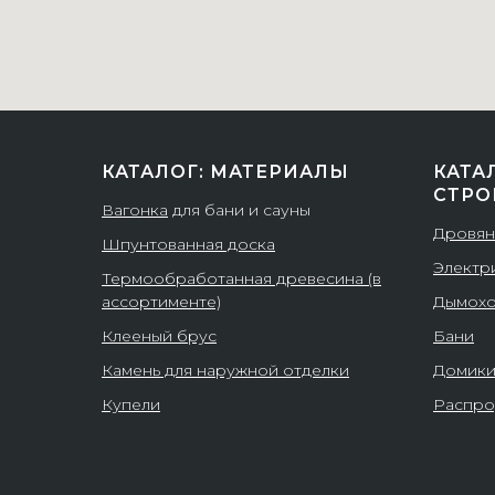
КАТАЛОГ: МАТЕРИАЛЫ
КАТА
СТРО
Вагонка
для бани и сауны
Дровян
Шпунтованная доска
Электр
Термообработанная древесина (в
ассортименте)
Дымох
Клееный брус
Бани
Камень для наружной отделки
Домик
Купели
Распро