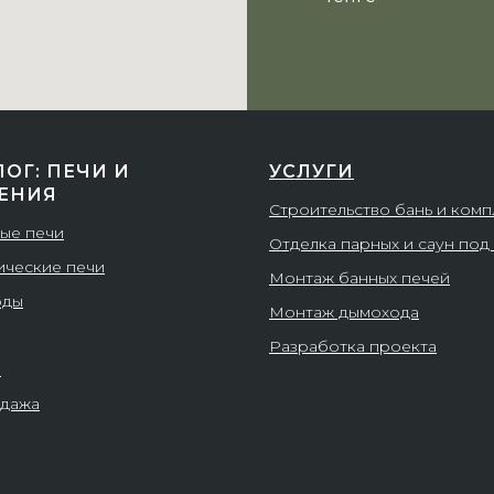
ЛОГ: ПЕЧИ И
УСЛУГИ
ЕНИЯ
Строительство бань и ком
ые печи
Отделка парных и саун под
ические печи
Монтаж банных печей
оды
Монтаж дымохода
Разработка проекта
и
дажа