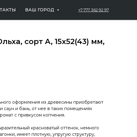
ТАКТЫ
ВАШ ГОРОД
+7 777 362 92 97
льха, сорт A, 15х52(43) мм,
ьного оформления из древесины приобретают
и саун и бань, от нее в таких помещениях
ромат с привкусом копчения.
разительный красноватый оттенок, немного
гонки, имеет плотную, упругую структуру,