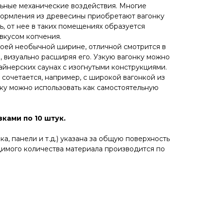
ьные механические воздействия. Многие
формления из древесины приобретают вагонку
нь, от нее в таких помещениях образуется
вкусом копчения.
своей необычной ширине, отличной смотрится в
, визуально расширяя его. Узкую вагонку можно
айнерских саунах с изогнутыми конструкциями.
 сочетается, например, с широкой вагонкой из
нку можно использовать как самостоятельную
ками по 10 штук.
ка, панели и т.д.) указана за общую поверхность
имого количества материала производится по