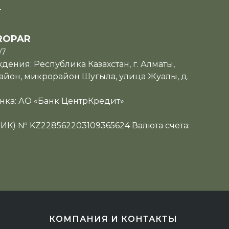
u
ROPAR
07
ения: Республика Казахстан, г. Алматы,
йон, микрорайон Шугыла, улица Жуалы, д.
нка: АО «Банк ЦентрКредит»
ИИК) № KZ228562203109365624 Валюта счета:
КОМПАНИЯ И КОНТАКТЫ