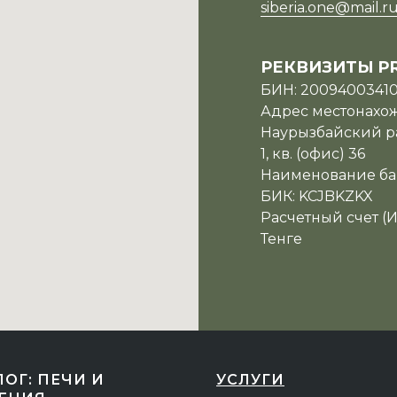
siberia.one@mail.r
РЕКВИЗИТЫ P
БИН: 2009400341
Адрес местонахожд
Наурызбайский ра
1, кв. (офис) 36
Наименование ба
БИК: KCJBKZKX
Расчетный счет (
Тенге
ЛОГ: ПЕЧИ И
УСЛУГИ