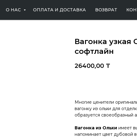
О НАС
ОПЛАТА И ДОСТАВКА
ВОЗВРАТ
КОН
Вагонка узкая О
софтлайн
26400,00
₸
Купить
Многие ценители оригинал
вагонку из ольхи для отделк
образуется своеобразный а
Вагонка из Ольхи
имеет вы
напоминает цвет дубовой ва