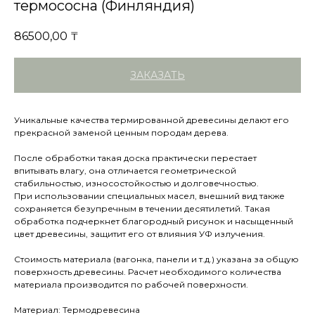
термососна (Финляндия)
86500,00
₸
ЗАКАЗАТЬ
Уникальные качества термированной древесины делают его
прекрасной заменой ценным породам дерева.
После обработки такая доска практически перестает
впитывать влагу, она отличается геометрической
стабильностью, износостойкостью и долговечностью.
При использовании специальных масел, внешний вид также
сохраняется безупречным в течении десятилетий. Такая
обработка подчеркнет благородный рисунок и насыщенный
цвет древесины, защитит его от влияния УФ излучения.
Стоимость материала (вагонка, панели и т.д.) указана за общую
поверхность древесины. Расчет необходимого количества
материала производится по рабочей поверхности.
Материал: Термодревесина