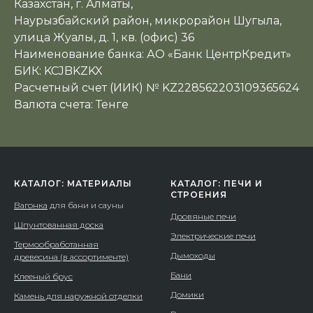
Казахстан, г. Алматы,
Наурызбайский район, микрорайон Шугыла,
улица Жуалы, д. 1, кв. (офис) 36
Наименование банка: АО «Банк ЦентрКредит»
БИК: KCJBKZKX
Расчетный счет (ИИК) № KZ228562203109365624
Валюта счета: Тенге
КАТАЛОГ: МАТЕРИАЛЫ
КАТАЛОГ: ПЕЧИ И
СТРОЕНИЯ
Вагонка
для бани и сауны
Дровяные печи
Шпунтованная доска
Электрические печи
Термообработанная
Дымоходы
древесина (в ассортименте)
Бани
Клееный брус
Домики
Камень для наружной отделки