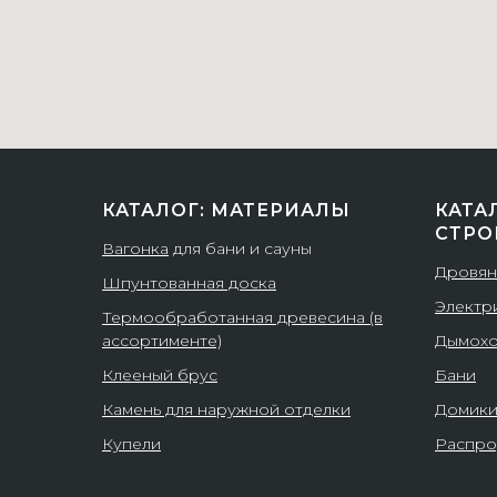
КАТАЛОГ: МАТЕРИАЛЫ
КАТА
СТРО
Вагонка
для бани и сауны
Дровян
Шпунтованная доска
Электр
Термообработанная древесина (в
ассортименте)
Дымох
Клееный брус
Бани
Камень для наружной отделки
Домик
Купели
Распро