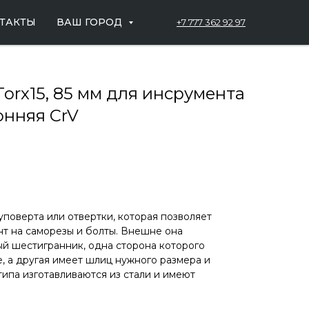
ТАКТЫ
ВАШ ГОРОД
+7 777 362 92 97
orx15, 85 мм для инсрумента
онняя CrV
уповерта или отвертки, которая позволяет
т на саморезы и болты. Внешне она
й шестигранник, одна сторона которого
, а другая имеет шлиц нужного размера и
типа изготавливаются из стали и имеют