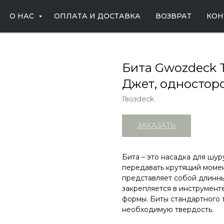
О НАС
ОПЛАТА И ДОСТАВКА
ВОЗВРАТ
КОН
Бита Gwozdeck T
Джет, одностор
Гвозdeck
ЗАКАЗАТЬ
Бита – это насадка для шур
передавать крутящий момен
представляет собой длинны
закрепляется в инструменте
формы. Биты стандартного 
необходимую твердость.