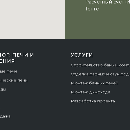
Расчетный счет (
Тенге
ЛОГ: ПЕЧИ И
УСЛУГИ
ЕНИЯ
Строительство бань и ком
ые печи
Отделка парных и саун под
ические печи
Монтаж банных печей
оды
Монтаж дымохода
Разработка проекта
и
дажа