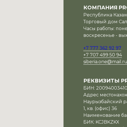
КОМПАНИЯ PR
Республика Казахс
Торговый дом Сала
Часы работы: поне
воскресенье - вы
+7 777 362 92 97
+7 707 499 50 94
siberia.one@mail.r
РЕКВИЗИТЫ P
БИН: 2009400341
Адрес местонахожд
Наурызбайский ра
1, кв. (офис) 36
Наименование ба
БИК: KCJBKZKX