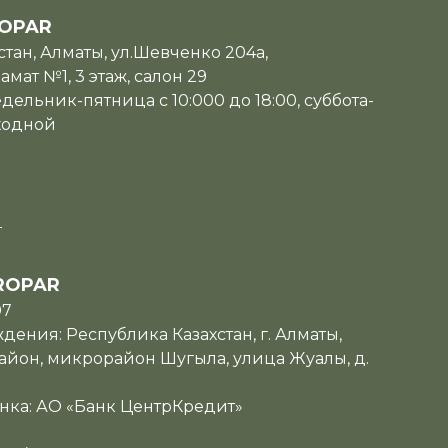
OPAR
тан, Алматы, ул.Шевченко 204а,
мат №1, 3 этаж, салон 29
дельник-пятница с 10:000 до 18:00, суббота-
ходной
u
ROPAR
07
ения: Республика Казахстан, г. Алматы,
йон, микрорайон Шугыла, улица Жуалы, д.
нка: АО «Банк ЦентрКредит»