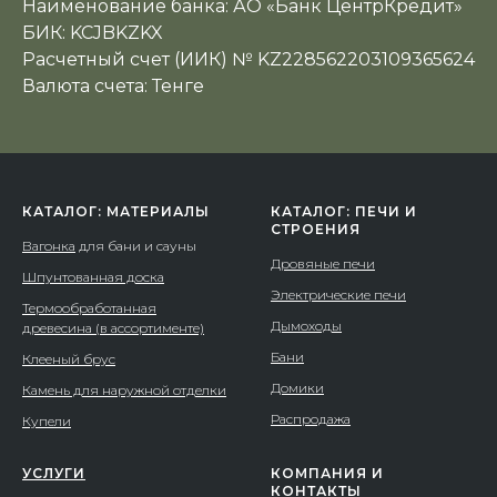
Наименование банка: АО «Банк ЦентрКредит»
БИК: KCJBKZKX
Расчетный счет (ИИК) № KZ228562203109365624
Валюта счета: Тенге
КАТАЛОГ: МАТЕРИАЛЫ
КАТАЛОГ: ПЕЧИ И
СТРОЕНИЯ
Вагонка
для бани и сауны
Дровяные печи
Шпунтованная доска
Электрические печи
Термообработанная
Дымоходы
древесина (в ассортименте)
Бани
Клееный брус
Домики
Камень для наружной отделки
Распродажа
Купели
УСЛУГИ
КОМПАНИЯ И
КОНТАКТЫ