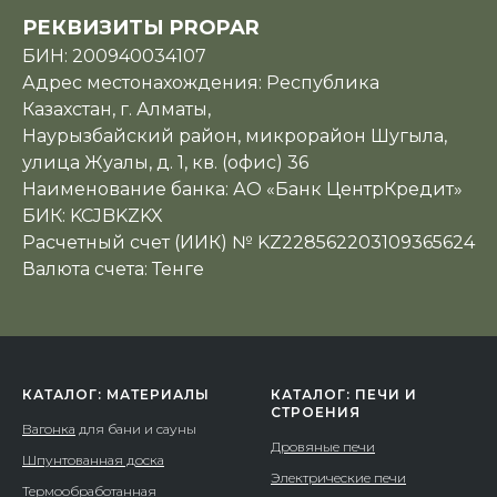
РЕКВИЗИТЫ PROPAR
БИН: 200940034107
Адрес местонахождения: Республика
Казахстан, г. Алматы,
Наурызбайский район, микрорайон Шугыла,
улица Жуалы, д. 1, кв. (офис) 36
Наименование банка: АО «Банк ЦентрКредит»
БИК: KCJBKZKX
Расчетный счет (ИИК) № KZ228562203109365624
Валюта счета: Тенге
КАТАЛОГ: МАТЕРИАЛЫ
КАТАЛОГ: ПЕЧИ И
СТРОЕНИЯ
Вагонка
для бани и сауны
Дровяные печи
Шпунтованная доска
Электрические печи
Термообработанная