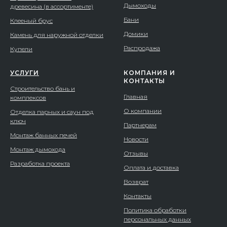
Дымоходы
древесина (в ассортименте)
Бани
Клееный брус
Домики
Камень для наружной отделки
Распродажа
Купели
УСЛУГИ
КОМПАНИЯ И
КОНТАКТЫ
Строительство бань и
Главная
комплексов
О компании
Отделка парных и саун под
ключ
Партнерам
Монтаж банных печей
Новости
Монтаж дымохода
Отзывы
Разработка проекта
Оплата и доставка
Возврат
Контакты
Политика обработки
персональных данных