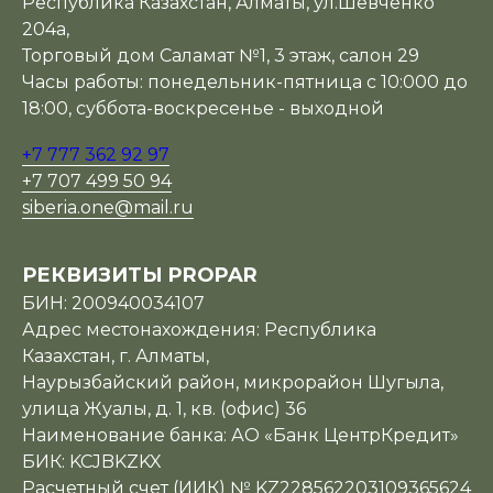
Республика Казахстан, Алматы, ул.Шевченко
204а,
Торговый дом Саламат №1, 3 этаж, салон 29
Часы работы: понедельник-пятница с 10:000 до
18:00, суббота-воскресенье - выходной
+7 777 362 92 97
+7 707 499 50 94
siberia.one@mail.ru
РЕКВИЗИТЫ PROPAR
БИН: 200940034107
Адрес местонахождения: Республика
Казахстан, г. Алматы,
Наурызбайский район, микрорайон Шугыла,
улица Жуалы, д. 1, кв. (офис) 36
Наименование банка: АО «Банк ЦентрКредит»
БИК: KCJBKZKX
Расчетный счет (ИИК) № KZ228562203109365624