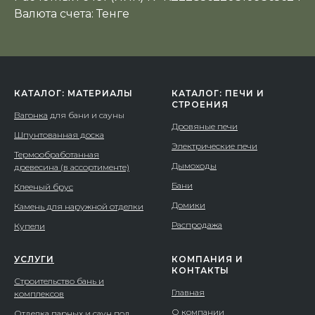
Валюта счета: Тенге
КАТАЛОГ: МАТЕРИАЛЫ
КАТАЛОГ: ПЕЧИ И
СТРОЕНИЯ
Вагонка
для бани и сауны
Дровяные печи
Шпунтованная доска
Электрические печи
Термообработанная
Дымоходы
древесина (в ассортименте)
Бани
Клееный брус
Домики
Камень для наружной отделки
Распродажа
Купели
УСЛУГИ
КОМПАНИЯ И
КОНТАКТЫ
Строительство бань и
Главная
комплексов
О компании
Отделка парных и саун под