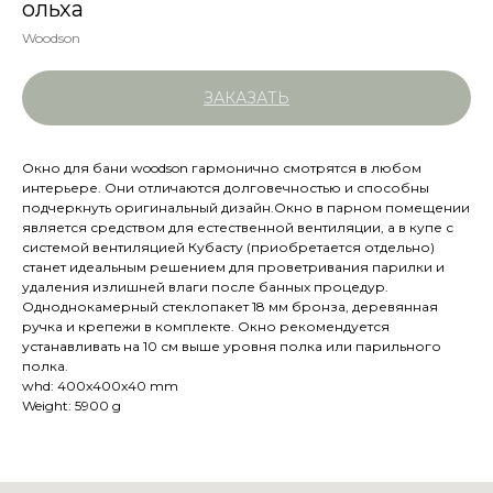
ольха
Woodson
ЗАКАЗАТЬ
Окно для бани woodson гармонично смотрятся в любом
интерьере. Они отличаются долговечностью и способны
подчеркнуть оригинальный дизайн.Окно в парном помещении
является средством для естественной вентиляции, а в купе с
системой вентиляцией Кубасту (приобретается отдельно)
станет идеальным решением для проветривания парилки и
удаления излишней влаги после банных процедур.
Одноднокамерный стеклопакет 18 мм бронза, деревянная
ручка и крепежи в комплекте. Окно рекомендуется
устанавливать на 10 см выше уровня полка или парильного
полка.
whd: 400x400x40 mm
Weight: 5900 g