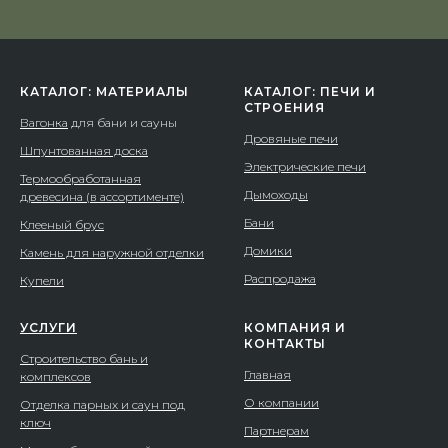
КАТАЛОГ: МАТЕРИАЛЫ
КАТАЛОГ: ПЕЧИ И
СТРОЕНИЯ
Вагонка
для бани и сауны
Дровяные печи
Шпунтованная доска
Электрические печи
Термообработанная
Дымоходы
древесина (в ассортименте)
Бани
Клееный брус
Домики
Камень для наружной отделки
Распродажа
Купели
УСЛУГИ
КОМПАНИЯ И
КОНТАКТЫ
Строительство бань и
Главная
комплексов
О компании
Отделка парных и саун под
ключ
Партнерам