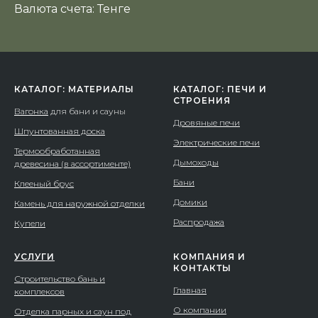
Валюта счета: Тенге
КАТАЛОГ: МАТЕРИАЛЫ
КАТАЛОГ: ПЕЧИ И
СТРОЕНИЯ
Вагонка
для бани и сауны
Дровяные печи
Шпунтованная доска
Электрические печи
Термообработанная
Дымоходы
древесина (в ассортименте)
Бани
Клееный брус
Домики
Камень для наружной отделки
Распродажа
Купели
УСЛУГИ
КОМПАНИЯ И
КОНТАКТЫ
Строительство бань и
Главная
комплексов
О компании
Отделка парных и саун под