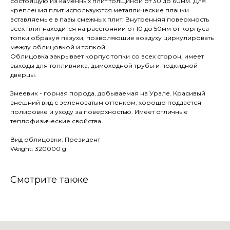
состоящую из каменных плит толщиной от 30 до 60мм. Для
крепления плит используются металлические планки
вставляемые в пазы смежных плит. Внутренняя поверхность
всех плит находится на расстоянии от 10 до 50мм от корпуса
топки образуя пазухи, позволяющие воздуху циркулировать
между облицовкой и топкой.
Облицовка закрывает корпус топки со всех сторон, имеет
выходы для топливника, дымоходной трубы и подкидной
дверцы.
Змеевик - горная порода, добываемая на Урале. Красивый
внешний вид с зеленоватым оттенком, хорошо поддаётся
полировке и уходу за поверхностью. Имеет отличные
теплофизические свойства.
Вид облицовки: Президент
Weight: 320000 g
Смотрите также