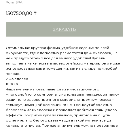
Polar SPA
1507500,00
₸
ЗАКАЗАТЬ
Оптимальная круглая форма, удобное сиденье по всей
окружности, где с легкостью разместится до 4-х человек, – в
ней предусмотрено все для вашего удобства! Купель
выполнена из качественных европейских материалов и может
использоваться как в помещении, так и на улице при любой
погоде.
2-4 человек.
1000 л.
Чаша купели изготавливается из инновационного
многослойного композита, с использованием декоративно-
защитного высокопрочного материала премиум-класса –
гелькоут, немецкой компании BUFA. Гелькоут абсолютно
безопасен для человека и позволяет добиться глянцевого
эффекта. Покрытие купели гладкое, приятное на ощупь,
ослепительно белого цвета – вода в такой купели всегда
кристально чистая. При желании купель можно превратить в