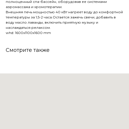
полноценный спа-бассейн, оборудовав ее системами
аэромассажа и хромотерапии.
Внешняя печь мощностью 40 кВт нагреет воду до комфортной
температуры за 1,5-2 часа.Остается зажечь свечи, добавить в
воду масло лаванды, включить приятную музыку и
наслаждаться релаксом.
whd: 1600x1100x1600 mm
Смотрите также