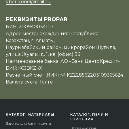
siberia.one@mail.ru
РЕКВИЗИТЫ PROPAR
БИН: 200940034107
Адрес местонахождения: Республика
Казахстан, г. Алматы,
Наурызбайский район, микрорайон Шугыла,
улица Жуалы, д. 1, кв. (офис) 36
Наименование банка: АО «Банк ЦентрКредит»
БИК: KCJBKZKX
Расчетный счет (ИИК) № KZ228562203109365624
Валюта счета: Тенге
КАТАЛОГ: МАТЕРИАЛЫ
КАТАЛОГ: ПЕЧИ И
СТРОЕНИЯ
Вагонка
для бани и сауны
Дровяные печи