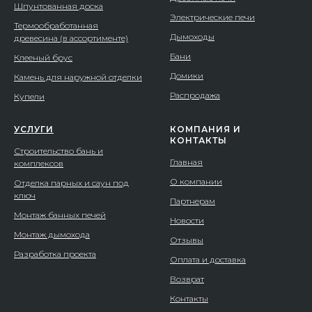
Шпунтованная доска
Электрические печи
Термообработанная
Дымоходы
древесина (в ассортименте)
Бани
Клееный брус
Домики
Камень для наружной отделки
Распродажа
Купели
УСЛУГИ
КОМПАНИЯ И
КОНТАКТЫ
Строительство бань и
Главная
комплексов
О компании
Отделка парных и саун под
ключ
Партнерам
Монтаж банных печей
Новости
Монтаж дымохода
Отзывы
Разработка проекта
Оплата и доставка
Возврат
Контакты