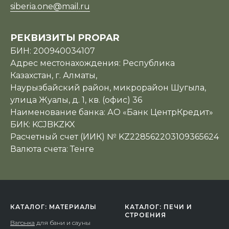
siberia.one@mail.ru
РЕКВИЗИТЫ PROPAR
БИН: 200940034107
Адрес местонахождения: Республика
Казахстан, г. Алматы,
Наурызбайский район, микрорайон Шугыла,
улица Жуалы, д. 1, кв. (офис) 36
Наименование банка: АО «Банк ЦентрКредит»
БИК: KCJBKZKX
Расчетный счет (ИИК) № KZ228562203109365624
Валюта счета: Тенге
КАТАЛОГ: МАТЕРИАЛЫ
КАТАЛОГ: ПЕЧИ И
СТРОЕНИЯ
Вагонка
для бани и сауны