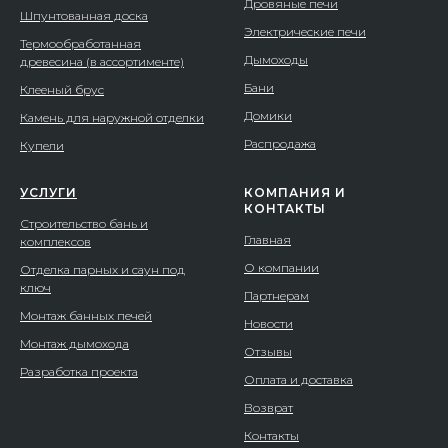
Дровяные печи
Шпунтованная доска
Электрические печи
Термообработанная
Дымоходы
древесина (в ассортименте)
Бани
Клееный брус
Домики
Камень для наружной отделки
Распродажа
Купели
УСЛУГИ
КОМПАНИЯ И
КОНТАКТЫ
Строительство бань и
Главная
комплексов
О компании
Отделка парных и саун под
ключ
Партнерам
Монтаж банных печей
Новости
Монтаж дымохода
Отзывы
Разработка проекта
Оплата и доставка
Возврат
Контакты