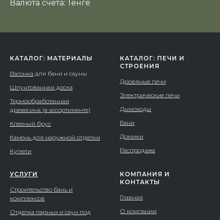
Валюта счета: Тенге
КАТАЛОГ: МАТЕРИАЛЫ
КАТАЛОГ: ПЕЧИ И
СТРОЕНИЯ
Вагонка
для бани и сауны
Дровяные печи
Шпунтованная доска
Электрические печи
Термообработанная
Дымоходы
древесина (в ассортименте)
Бани
Клееный брус
Домики
Камень для наружной отделки
Распродажа
Купели
УСЛУГИ
КОМПАНИЯ И
КОНТАКТЫ
Строительство бань и
Главная
комплексов
О компании
Отделка парных и саун под