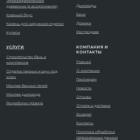
Термообработанная
Дымоходы
древесина (в ассортименте)
Бани
Клееный брус
Домики
Камень для наружной отделки
Распродажа
Купели
УСЛУГИ
КОМПАНИЯ И
КОНТАКТЫ
Строительство бань и
Главная
комплексов
О компании
Отделка парных и саун под
ключ
Партнерам
Монтаж банных печей
Новости
Монтаж дымохода
Отзывы
Разработка проекта
Оплата и доставка
Возврат
Контакты
Политика обработки
персональных данных