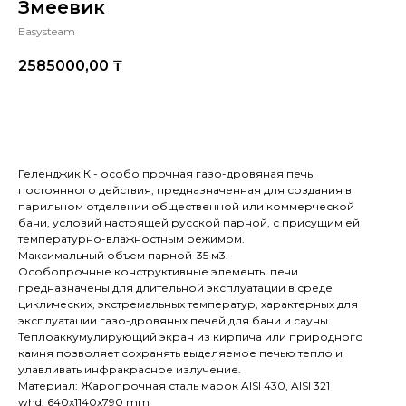
Змеевик
Easysteam
2585000,00
₸
Купить
Геленджик К - особо прочная газо-дровяная печь
постоянного действия, предназначенная для создания в
парильном отделении общественной или коммерческой
бани, условий настоящей русской парной, с присущим ей
температурно-влажностным режимом.
Максимальный объем парной-35 м3.
Особопрочные конструктивные элементы печи
предназначены для длительной эксплуатации в среде
циклических, экстремальных температур, характерных для
эксплуатации газо-дровяных печей для бани и сауны.
Теплоаккумулирующий экран из кирпича или природного
камня позволяет сохранять выделяемое печью тепло и
улавливать инфракрасное излучение.
Материал: Жаропрочная сталь марок AISI 430, AISI 321
whd: 640x1140x790 mm