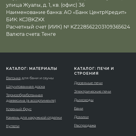
улица Жуалы, д. 1, кв. (офис) 36
Наименование банка: АО «Банк ЦентрКредит»
БИК: KCJBKZKX
Расчетный счет (ИИК) № KZ228562203109365624
Валюта счета: Тенге
КАТАЛОГ: МАТЕРИАЛЫ
КАТАЛОГ: ПЕЧИ И
СТРОЕНИЯ
Вагонка
для бани и сауны
Дровяные печи
Шпунтованная доска
Электрические печи
Термообработанная
Дымоходы
древесина (в ассортименте)
Бани
Клееный брус
Домики
Камень для наружной отделки
Распродажа
Купели