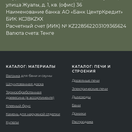
улица Жуалы, д. 1, кв. (офис) 36
Наименование банка: АО «Банк ЦентрКредит»
БИК: KCJBKZKX
Расчетный счет (ИИК) № KZ228562203109365624
Валюта счета: Тенге
КАТАЛОГ: МАТЕРИАЛЫ
КАТАЛОГ: ПЕЧИ И
СТРОЕНИЯ
Вагонка
для бани и сауны
Дровяные печи
Шпунтованная доска
Электрические печи
Термообработанная
Дымоходы
древесина (в ассортименте)
Бани
Клееный брус
Домики
Камень для наружной отделки
Распродажа
Купели