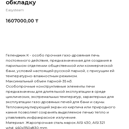
обкладку
Easysteam
1607000,00
₸
Купить
Геленджик К - особо прочная газо-дровяная печь
постоянного действия, предназначенная для создания в
парильном отделении общественной или коммерческой
бани, условий настоящей русской парной, с присущим ей
температурно-влажностным режимом.
Максимальный объем парной-35 м3.
Особопрочные конструктивные элементы печи
предназначены для длительной эксплуатации в среде
циклических, экстремальных температур, характерных для
эксплуатации газо-дровяных печей для бани и сауны.
Теплоаккумулирующий экран из кирпича или природного
камня позволяет сохранять выделяемое печью тепло и
улавливать инфракрасное излучение.
Материал: Жаропрочная сталь марок AISI 430, AISI 321
whd: 460x1150x830 mm