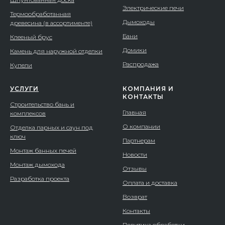
Электрические печи
Термообработанная
Дымоходы
древесина (в ассортименте)
Бани
Клееный брус
Домики
Камень для наружной отделки
Распродажа
Купели
УСЛУГИ
КОМПАНИЯ И
КОНТАКТЫ
Строительство бань и
Главная
комплексов
О компании
Отделка парных и саун под
ключ
Партнерам
Монтаж банных печей
Новости
Монтаж дымохода
Отзывы
Разработка проекта
Оплата и доставка
Возврат
Контакты
Политика обработки