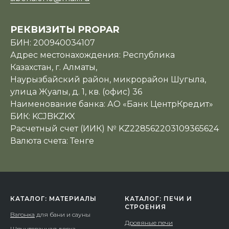
РЕКВИЗИТЫ PROPAR
БИН: 200940034107
Адрес местонахождения: Республика
Казахстан, г. Алматы,
Наурызбайский район, микрорайон Шугыла,
улица Жуалы, д. 1, кв. (офис) 36
Наименование банка: АО «Банк ЦентрКредит»
БИК: KCJBKZKX
Расчетный счет (ИИК) № KZ228562203109365624
Валюта счета: Тенге
КАТАЛОГ: МАТЕРИАЛЫ
КАТАЛОГ: ПЕЧИ И
СТРОЕНИЯ
Вагонка
для бани и сауны
Дровяные печи
Шпунтованная доска