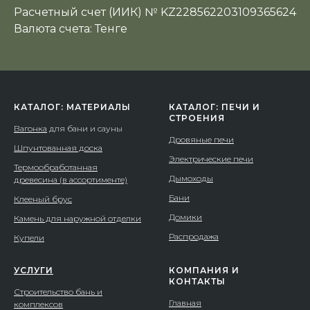
Расчетный счет (ИИК) № KZ228562203109365624
Валюта счета: Тенге
КАТАЛОГ: МАТЕРИАЛЫ
КАТАЛОГ: ПЕЧИ И
СТРОЕНИЯ
Вагонка
для бани и сауны
Дровяные печи
Шпунтованная доска
Электрические печи
Термообработанная
Дымоходы
древесина (в ассортименте)
Бани
Клееный брус
Домики
Камень для наружной отделки
Распродажа
Купели
УСЛУГИ
КОМПАНИЯ И
КОНТАКТЫ
Строительство бань и
Главная
комплексов