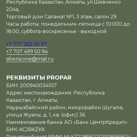
Республика Казахстан, Алматы, ул.Шевченко
204а,
Торговый дом Саламат №1, 3 этаж, салон 29
Часы работы: понедельник-пятница с 10:000 до
18:00, суббота-воскресенье - выходной
+7 777 362 92 97
+7 707 499 50 94
siberia.one@mail.ru
РЕКВИЗИТЫ PROPAR
БИН: 200940034107
Адрес местонахождения: Республика
Казахстан, г. Алматы,
Наурызбайский район, микрорайон Шугыла,
улица Жуалы, д. 1, кв. (офис) 36
Наименование банка: АО «Банк ЦентрКредит»
БИК: KCJBKZKX
Расчетный счет (ИИК) № KZ228562203109365624