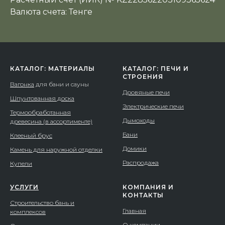
Валюта счета: Тенге
КАТАЛОГ: МАТЕРИАЛЫ
КАТАЛОГ: ПЕЧИ И
СТРОЕНИЯ
Вагонка
для бани и сауны
Дровяные печи
Шпунтованная доска
Электрические печи
Термообработанная
Дымоходы
древесина (в ассортименте)
Бани
Клееный брус
Домики
Камень для наружной отделки
Распродажа
Купели
УСЛУГИ
КОМПАНИЯ И
КОНТАКТЫ
Строительство бань и
Главная
комплексов
О компании