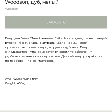
Woodson, дуб, малый
Woodson
ЗАКАЗАТЬ
Веер для бани "Пятый элемент" Woodson создан для настоящей
русской бани. Ткань - натуральный лён с вышивкой
орнаментов стихий природы, ручка - дубовая. Веер
складывается и упаковывается в чехол, что обеспечит
удобство переноски и перевозки. Данный веер разработан
по требования Пар-мастеров.
whd: 420x670x45 mm
Weight: 450 g