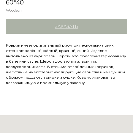
60*40
Woodson
ЗАКАЗАТЬ
Коврик имеет оригинальный рисунок нескольких ярких
оттенков: зелёный, жёлтый, красный, синий. Изделие
выполнено из акриловой шерсти, что обеспечит термозащиту
в бане или сауне. Шерсть достаточна эластична,
воздухопроницаема. В отличие от войлочных ковриков,
шерстяные имеют термоизолирующие свойства и наилучшим
образом поддаются стирке и сушке. Коврик упакован во
влагозащитную и премиальную упаковку.