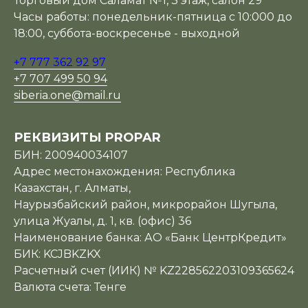
Торговый дом Саламат №1, 3 этаж, салон 29
Часы работы: понедельник-пятница с 10:000 до
18:00, суббота-воскресенье - выходной
+7 777 362 92 97
+7 707 499 50 94
siberia.one@mail.ru
РЕКВИЗИТЫ PROPAR
БИН: 200940034107
Адрес местонахождения: Республика
Казахстан, г. Алматы,
Наурызбайский район, микрорайон Шугыла,
улица Жуалы, д. 1, кв. (офис) 36
Наименование банка: АО «Банк ЦентрКредит»
БИК: KCJBKZKX
Расчетный счет (ИИК) № KZ228562203109365624
Валюта счета: Тенге