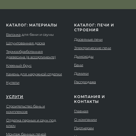
КАТАЛОГ: МАТЕРИАЛЫ
КАТАЛОГ: ПЕЧИ И
СТРОЕНИЯ
Вагонка
для бани и сауны
Дровяные печи
Шпунтованная доска
Электрические печи
Термообработанная
Дымоходы
древесина (в ассортименте)
Бани
Клееный брус
Домики
Камень для наружной отделки
Распродажа
Купели
УСЛУГИ
КОМПАНИЯ И
КОНТАКТЫ
Строительство бань и
Главная
комплексов
О компании
Отделка парных и саун под
ключ
Партнерам
Монтаж банных печей