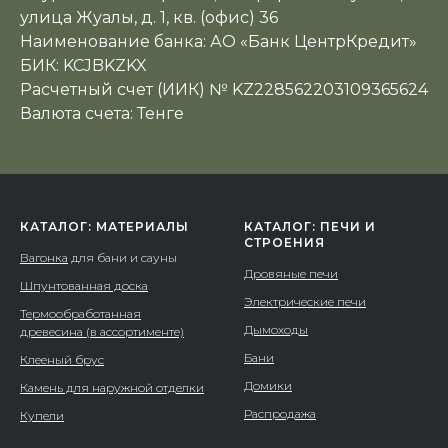
улица Жуалы, д. 1, кв. (офис) 36
Наименование банка: АО «Банк ЦентрКредит»
БИК: KCJBKZKX
Расчетный счет (ИИК) № KZ228562203109365624
Валюта счета: Тенге
КАТАЛОГ: МАТЕРИАЛЫ
КАТАЛОГ: ПЕЧИ И
СТРОЕНИЯ
Вагонка
для бани и сауны
Дровяные печи
Шпунтованная доска
Электрические печи
Термообработанная
Дымоходы
древесина (в ассортименте)
Бани
Клееный брус
Домики
Камень для наружной отделки
Распродажа
Купели