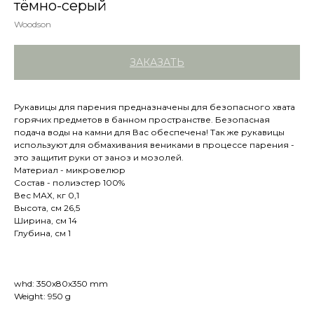
тёмно-серый
Woodson
ЗАКАЗАТЬ
Рукавицы для парения предназначены для безопасного хвата
горячих предметов в банном пространстве. Безопасная
подача воды на камни для Вас обеспечена! Так же рукавицы
используют для обмахивания вениками в процессе парения -
это защитит руки от заноз и мозолей.
Материал - микровелюр
Состав - полиэстер 100%
Вес МАХ, кг 0,1
Высота, см 26,5
Ширина, см 14
Глубина, см 1
whd: 350x80x350 mm
Weight: 950 g