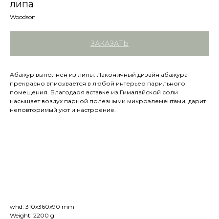
липа
Woodson
ЗАКАЗАТЬ
Абажур выполнен из липы. Лаконичный дизайн абажура
прекрасно вписывается в любой интерьер парильного
помещения. Благодаря вставке из Гималайской соли
насыщает воздух парной полезными микроэлементами, дарит
неповторимый уют и настроение.
whd: 310x360x90 mm
Weight: 2200 g