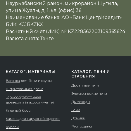
Наурызбайский район, микрорайон Шугыла,
улица Жуалы, д. 1, кв. (офис) 36
Наименование банка: АО «Банк ЦентрКредит»
БИК: KCJBKZKX
Расчетный счет (ИИК) № KZ228562203109365624
Валюта счета: Тенге
КАТАЛОГ: МАТЕРИАЛЫ
КАТАЛОГ: ПЕЧИ И
СТРОЕНИЯ
Вагонка
для бани и сауны
Дровяные печи
Шпунтованная доска
Электрические печи
Термообработанная
Дымоходы
древесина (в ассортименте)
Бани
Клееный брус
Домики
Камень для наружной отделки
Распродажа
Купели