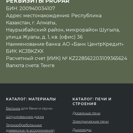
РЕКВИЗИТЫ PROPAR
БИН: 200940034107
Адрес местонахождения: Республика
Казахстан, г. Алматы,
Наурызбайский район, микрорайон Шугыла,
улица Жуалы, д. 1, кв. (офис) 36
Наименование банка: АО «Банк ЦентрКредит»
БИК: KCJBKZKX
Расчетный счет (ИИК) № KZ228562203109365624
Валюта счета: Тенге
КАТАЛОГ: МАТЕРИАЛЫ
КАТАЛОГ: ПЕЧИ И
СТРОЕНИЯ
Вагонка
для бани и сауны
Дровяные печи
Шпунтованная доска
Электрические печи
Термообработанная
Дымоходы
древесина (в ассортименте)