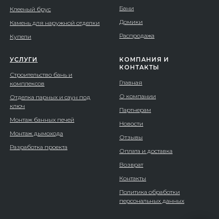
Бани
Клееный брус
Домики
Камень для наружной отделки
Распродажа
Купели
УСЛУГИ
КОМПАНИЯ И
КОНТАКТЫ
Строительство бань и
Главная
комплексов
О компании
Отделка парных и саун под
ключ
Партнерам
Монтаж банных печей
Новости
Монтаж дымохода
Отзывы
Разработка проекта
Оплата и доставка
Возврат
Контакты
Политика обработки
персональных данных