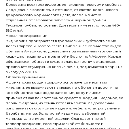
Древесина всех трех видов имеет сходную текстуру и свойства.
Сердцевина с золотистым оттенком, от светло-коричневого
до красновато-коричневого цвета, довольно четко
отделенная от сероватой заболони шириной 2,5-4 см.
Текстура грубая, но ровная. Древесина имеет плотность 440-
580 кг/м³.
Ареал произрастания
Вид Кордия произрастает в тропических и субтропических
лесах Старого и Нового света. Наибольшее количество видов
обитает в Америке, но древесину под названием «золотистый
кедр» дают виды из Центральной и Восточной Африки. Кордия
африканская обитает в сухих и влажных тропических лесах,
предпочитает умеренно кислые почвы, поднимается в горы на
высоту до 2700 м.
Область применения
Африканская кордия широко используется местными
жителями: ее высаживают на межах, по обочинам дорог и на
кофейных плантациях для затенения, кору и листья
применяют как лекарственное средство. Кордия – медонос, ее
плоды съедобны, из семян готовят напиток. Из древесины
изготавливают столярные изделия, мебель, ульи, ритуальные
барабаны, каноэ. Золотистый кедр – востребованный
материал для внутренней отделки: благодаря низкой
теплопроводности, геометрической стабильности и
устойчивости к гниению он применяется в интерьерах бань и