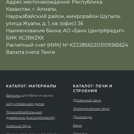
Адрес местонахождения: Республика
Казахстан, г. Алматы,
Наурызбайский район, микрорайон Шугыла,
улица Жуалы, д. 1, кв. (офис) 36
Наименование банка: АО «Банк ЦентрКредит»
БИК: KCJBKZKX
Расчетный счет (ИИК) № KZ228562203109365624
Валюта счета: Тенге
КАТАЛОГ: МАТЕРИАЛЫ
КАТАЛОГ: ПЕЧИ И
СТРОЕНИЯ
Вагонка
для бани и сауны
Дровяные печи
Шпунтованная доска
Электрические печи
Термообработанная
Дымоходы
древесина (в ассортименте)
Бани
Клееный брус
Домики