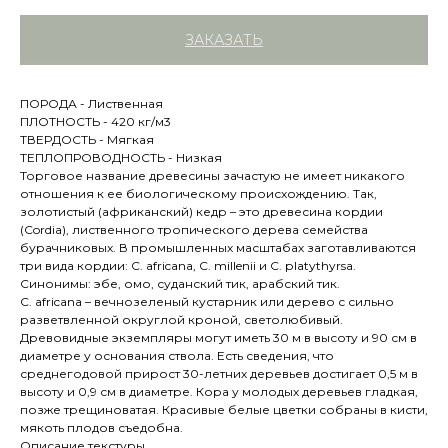
ЗАКАЗАТЬ
ПОРОДА - Лиственная
ПЛОТНОСТЬ - 420 кг/м3
ТВЕРДОСТЬ - Мягкая
ТЕПЛОПРОВОДНОСТЬ - Низкая
Торговое название древесины зачастую не имеет никакого
отношения к ее биологическому происхождению. Так,
золотистый (африканский) кедр – это древесина кордии
(Cordia), лиственного тропического дерева семейства
бурачниковых. В промышленных масштабах заготавливаются
три вида кордии: C. africana, С. millenii и С. рlatythyrsa.
Синонимы: эбе, омо, суданский тик, арабский тик.
C. africana – вечнозеленый кустарник или дерево с сильно
разветвленной округлой кроной, светолюбивый.
Древовидные экземпляры могут иметь 30 м в высоту и 90 см в
диаметре у основания ствола. Есть сведения, что
среднегодовой прирост 30-летних деревьев достигает 0,5 м в
высоту и 0,9 см в диаметре. Кора у молодых деревьев гладкая,
позже трещиноватая. Красивые белые цветки собраны в кисти,
мякоть плодов съедобна.
Описание текстуры