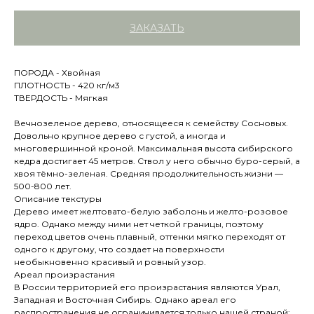
ЗАКАЗАТЬ
ПОРОДА - Хвойная
ПЛОТНОСТЬ - 420 кг/м3
ТВЕРДОСТЬ - Мягкая
Вечнозеленое дерево, относящееся к семейству Сосновых.
Довольно крупное дерево с густой, а иногда и
многовершинной кроной. Максимальная высота сибирского
кедра достигает 45 метров. Ствол у него обычно буро-серый, а
хвоя тёмно-зеленая. Средняя продолжительность жизни —
500-800 лет.
Описание текстуры
Дерево имеет желтовато-белую заболонь и желто-розовое
ядро. Однако между ними нет четкой границы, поэтому
переход цветов очень плавный, оттенки мягко переходят от
одного к другому, что создает на поверхности
необыкновенно красивый и ровный узор.
Ареал произрастания
В России территорией его произрастания являются Урал,
Западная и Восточная Сибирь. Однако ареал его
распространения не ограничивается только нашей страной: