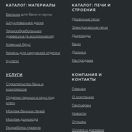
КАТАЛОГ: МАТЕРИАЛЫ
КАТАЛОГ: ПЕЧИ И
СТРОЕНИЯ
Вагонка
для бани и сауны
Дровяные печи
Шпунтованная доска
Электрические печи
Термообработанная
Дымоходы
древесина (в ассортименте)
Бани
Клееный брус
Домики
Камень для наружной отделки
Распродажа
Купели
УСЛУГИ
КОМПАНИЯ И
КОНТАКТЫ
Строительство бань и
Главная
комплексов
О компании
Отделка парных и саун под
ключ
Партнерам
Монтаж банных печей
Новости
Монтаж дымохода
Отзывы
Разработка проекта
Оплата и доставка