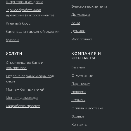
Шпунтованная доска
Электрические печи
Термообработанная
Дымоходы
древесина (в ассортименте)
Бани
Клееный брус
Домики
Камень для наружной отделки
Распродажа
Купели
УСЛУГИ
КОМПАНИЯ И
КОНТАКТЫ
Строительство бань и
Главная
комплексов
О компании
Отделка парных и саун под
ключ
Партнерам
Монтаж банных печей
Новости
Монтаж дымохода
Отзывы
Разработка проекта
Оплата и доставка
Возврат
Контакты