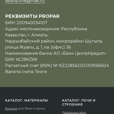
siberia.one@mail.ru
РЕКВИЗИТЫ PROPAR
БИН: 200940034107
Адрес местонахождения: Республика
Казахстан, г. Алматы,
Наурызбайский район, микрорайон Шугыла,
улица Жуалы, д. 1, кв. (офис) 36
Наименование банка: АО «Банк ЦентрКредит»
БИК: KCJBKZKX
Расчетный счет (ИИК) № KZ228562203109365624
Валюта счета: Тенге
КАТАЛОГ: МАТЕРИАЛЫ
КАТАЛОГ: ПЕЧИ И
СТРОЕНИЯ
Вагонка
для бани и сауны
Дровяные печи