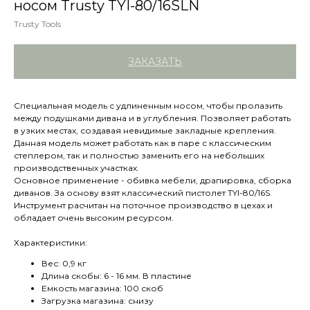
носом Trusty TYI-80/16SLN
Trusty Tools
ЗАКАЗАТЬ
Специальная модель с удлиненным носом, чтобы пролазить
между подушками дивана и в углубления. Позволяет работать
в узких местах, создавая невидимые закладные крепления.
Данная модель может работать как в паре с классическим
степлером, так и полностью заменить его на небольших
производственных участках.
Основное применение - обивка мебели, драпировка, сборка
диванов. За основу взят классический пистолет TYI-80/16S.
Инструмент расчитан на поточное производство в цехах и
обладает очень высоким ресурсом.
Характеристики:
Вес: 0,9 кг
Длина скобы: 6 - 16 мм. В пластине
Емкость магазина: 100 скоб
Загрузка магазина: снизу