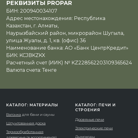
РЕКВИЗИТЫ PROPAR
БИН: 200940034107
Адрес местонахождения: Республика
Казахстан, г. Алматы,
Наурызбайский район, микрорайон Шугыла,
улица Жуалы, д. 1, кв. (офис) 36
Наименование банка: АО «Банк ЦентрКредит»
БИК: KCJBKZKX
Расчетный счет (ИИК) № KZ228562203109365624
Валюта счета: Тенге
КАТАЛОГ: МАТЕРИАЛЫ
КАТАЛОГ: ПЕЧИ И
СТРОЕНИЯ
Вагонка
для бани и сауны
Дровяные печи
Шпунтованная доска
Электрические печи
Термообработанная
Дымоходы
древесина (в ассортименте)