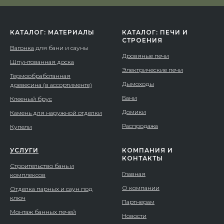
КАТАЛОГ: МАТЕРИАЛЫ
КАТАЛОГ: ПЕЧИ И
СТРОЕНИЯ
Вагонка
для бани и сауны
Дровяные печи
Шпунтованная доска
Электрические печи
Термообработанная
Дымоходы
древесина (в ассортименте)
Бани
Клееный брус
Домики
Камень для наружной отделки
Распродажа
Купели
УСЛУГИ
КОМПАНИЯ И
КОНТАКТЫ
Строительство бань и
Главная
комплексов
О компании
Отделка парных и саун под
ключ
Партнерам
Монтаж банных печей
Новости