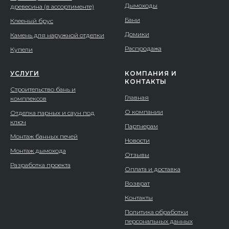
Дымоходы
древесина (в ассортименте)
Бани
Клееный брус
Домики
Камень для наружной отделки
Распродажа
Купели
УСЛУГИ
КОМПАНИЯ И
КОНТАКТЫ
Строительство бань и
Главная
комплексов
О компании
Отделка парных и саун под
ключ
Партнерам
Монтаж банных печей
Новости
Монтаж дымохода
Отзывы
Разработка проекта
Оплата и доставка
Возврат
Контакты
Политика обработки
персональных данных