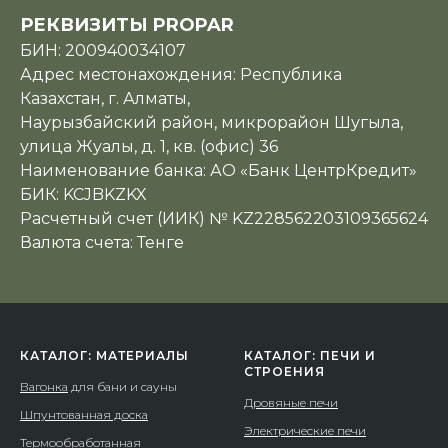
РЕКВИЗИТЫ PROPAR
БИН: 200940034107
Адрес местонахождения: Республика
Казахстан, г. Алматы,
Наурызбайский район, микрорайон Шугыла,
улица Жуалы, д. 1, кв. (офис) 36
Наименование банка: АО «Банк ЦентрКредит»
БИК: KCJBKZKX
Расчетный счет (ИИК) № KZ228562203109365624
Валюта счета: Тенге
КАТАЛОГ: МАТЕРИАЛЫ
КАТАЛОГ: ПЕЧИ И
СТРОЕНИЯ
Вагонка
для бани и сауны
Дровяные печи
Шпунтованная доска
Электрические печи
Термообработанная