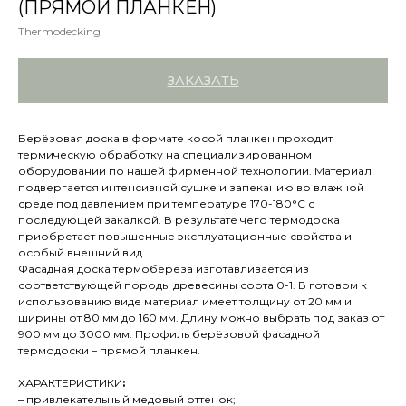
(ПРЯМОЙ ПЛАНКЕН)
Thermodecking
ЗАКАЗАТЬ
Берёзовая доска в формате косой планкен проходит
термическую обработку на специализированном
оборудовании по нашей фирменной технологии. Материал
подвергается интенсивной сушке и запеканию во влажной
среде под давлением при температуре 170-180°C с
последующей закалкой. В результате чего термодоска
приобретает повышенные эксплуатационные свойства и
особый внешний вид.
Фасадная доска термоберёза изготавливается из
соответствующей породы древесины сорта 0-1. В готовом к
использованию виде материал имеет толщину от 20 мм и
ширины от 80 мм до 160 мм. Длину можно выбрать под заказ от
900 мм до 3000 мм. Профиль берёзовой фасадной
термодоски – прямой планкен.
ХАРАКТЕРИСТИКИ
:
– привлекательный медовый оттенок;