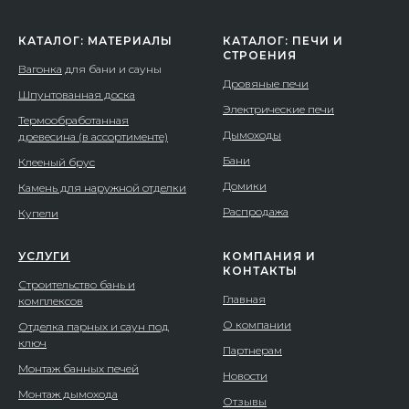
КАТАЛОГ: МАТЕРИАЛЫ
КАТАЛОГ: ПЕЧИ И
СТРОЕНИЯ
Вагонка
для бани и сауны
Дровяные печи
Шпунтованная доска
Электрические печи
Термообработанная
Дымоходы
древесина (в ассортименте)
Бани
Клееный брус
Домики
Камень для наружной отделки
Распродажа
Купели
УСЛУГИ
КОМПАНИЯ И
КОНТАКТЫ
Строительство бань и
Главная
комплексов
О компании
Отделка парных и саун под
ключ
Партнерам
Монтаж банных печей
Новости
Монтаж дымохода
Отзывы