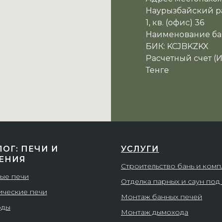
Наурызбайский ра
1, кв. (офис) 36
Наименование ба
БИК: KCJBKZKX
Расчетный счет (
Тенге
ЛОГ: ПЕЧИ И
УСЛУГИ
ЕНИЯ
Строительство бань и ком
ые печи
Отделка парных и саун под
ические печи
Монтаж банных печей
оды
Монтаж дымохода