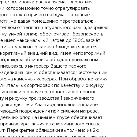
верце облицовки расположена поворотная
ии которой можно точно отрегулировать
го потока горячего воздуха; - сохраняет
сти, не давая помещению перегреваться; -
теплом от тёплого натурального камня, закрывая
 чугунной топки;- обеспечивает безопасность
е имея максимальный нагрев до 180С, засчёт
ти натурального камня облицовка является
декоративный внешний вид. Имея неповторимый
ой, каждая облицовка обладает уникальным
писываясь в интерьер Вашего парного
 изделия из камня обеспечивается жесточайшим
го на каменных карьерах. При обработке камня
лнительных сортировок по качеству и рисунку
блицовок используется только качественные
у и рисунку производства 1 законченного
цовки для печи Авангард выполнена крайне
ючающей повреждения при сильном нагреве.
тдельных опор на нижнем ярусе обеспечивает
а прочные крепления из алюминиевого сплава
т. Перекрытие облицовки выполнено из 2-х
 под выход дымохода находилось между плитами