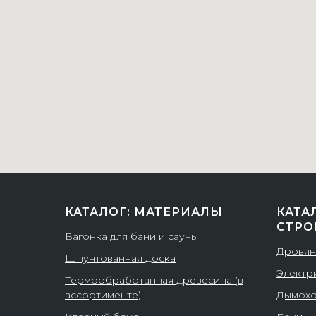
КАТАЛОГ: МАТЕРИАЛЫ
КАТА
СТРО
Вагонка
для бани и сауны
Дровян
Шпунтованная доска
Электр
Термообработанная древесина (в
ассортименте)
Дымох