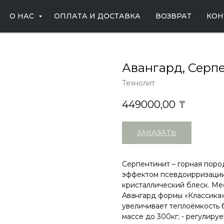
О НАС
ОПЛАТА И ДОСТАВКА
ВОЗВРАТ
КОН
Авангард, Серп
Технолит
449000,00
₸
ЗАКАЗАТЬ
Серпентинит – горная поро
эффектом псевдоирризации
кристаллический блеск. Ме
Авангард формы «Классика»
увеличивает теплоёмкость 
массе до 300кг; - регулиру