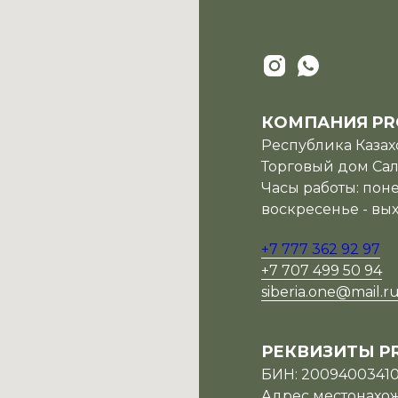
КОМПАНИЯ PR
Республика Казахс
Торговый дом Сала
Часы работы: поне
воскресенье - вы
+7 777 362 92 97
+7 707 499 50 94
siberia.one@mail.r
РЕКВИЗИТЫ P
БИН: 2009400341
Адрес местонахожд