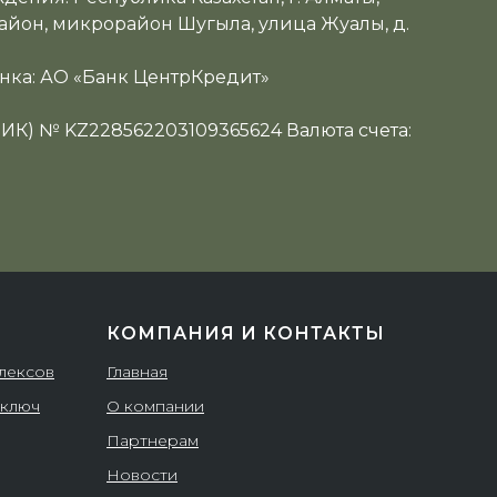
йон, микрорайон Шугыла, улица Жуалы, д.
нка: АО «Банк ЦентрКредит»
ИИК) № KZ228562203109365624 Валюта счета:
КОМПАНИЯ И КОНТАКТЫ
плексов
Главная
 ключ
О компании
Партнерам
Новости