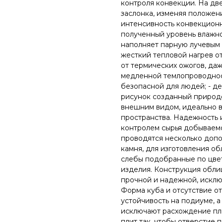
контроля конвекции. На д
заслонка, изменяя положен
интенсивность конвекционно
полученный уровень влажно
наполняет парную лучевым 
жесткий тепловой нагрев от
от термических ожогов, даж
медленной темлопроводнос
безопасной для людей; - 
рисунок созданный природ
внешним видом, идеально в
пространства. Надежность
контролем сырья добываемо
проводятся несколько допо
камня, для изготовления о
слебы подобранные по цвет
изделия. Конструкция обли
прочной и надежной, искл
Форма куба и отсутствие о
устойчивость на подиуме, 
исключают расхождение пли
плит так, чтобы отверстие