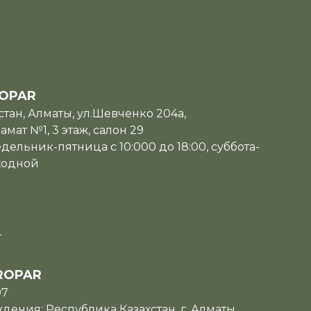
OPAR
тан, Алматы, ул.Шевченко 204а,
мат №1, 3 этаж, салон 29
дельник-пятница с 10:000 до 18:00, суббота-
ходной
u
ROPAR
07
ения: Республика Казахстан, г. Алматы,