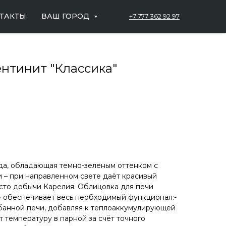
ТАКТЫ
ВАШ ГОРОД
+7 777 362 92 97
ентинит "Классика"
да, обладающая темно-зеленым оттенком с
 – при направленном свете даёт красивый
сто добычи Карелия. Облицовка для печи
 обеспечивает весь необходимый функционал:-
банной печи, добавляя к теплоаккумулирующей
ет температуру в парной за счёт точного