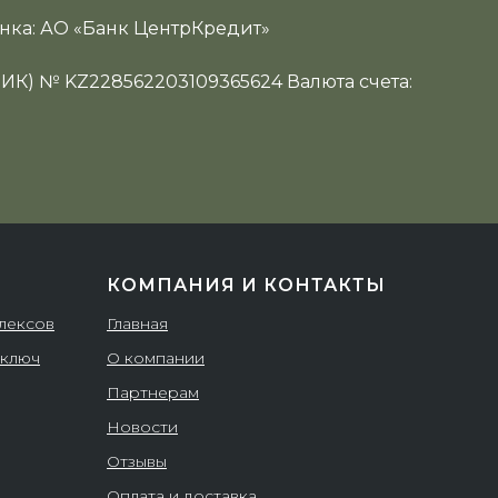
нка: АО «Банк ЦентрКредит»
ИИК) № KZ228562203109365624 Валюта счета:
КОМПАНИЯ И КОНТАКТЫ
плексов
Главная
 ключ
О компании
Партнерам
Новости
Отзывы
Оплата и доставка