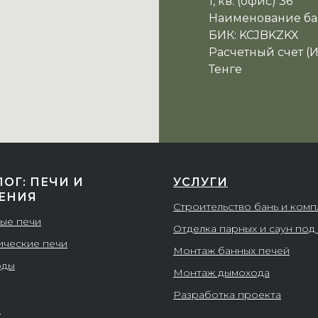
1, кв. (офис) 36
Наименование ба
БИК: KCJBKZKX
Расчетный счет (
Тенге
ЛОГ: ПЕЧИ И
УСЛУГИ
ЕНИЯ
Строительство бань и ком
ые печи
Отделка парных и саун под
ические печи
Монтаж банных печей
оды
Монтаж дымохода
Разработка проекта
и