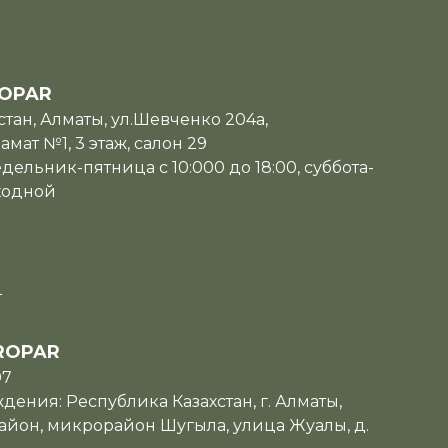
OPAR
тан, Алматы, ул.Шевченко 204а,
мат №1, 3 этаж, салон 29
дельник-пятница с 10:000 до 18:00, суббота-
ходной
u
ROPAR
07
ения: Республика Казахстан, г. Алматы,
йон, микрорайон Шугыла, улица Жуалы, д.