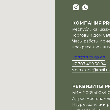
КОМПАНИЯ PR
Республика Казахс
Торговый дом Сала
Часы работы: поне
воскресенье - вы
+7 777 362 92 97
+7 707 499 50 94
siberia.one@mail.r
РЕКВИЗИТЫ P
БИН: 2009400341
Адрес местонахожд
Наурызбайский ра