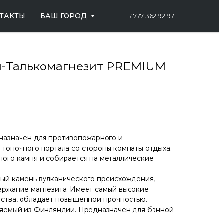
ТАКТЫ
ВАШ ГОРОД
+7 777 362 92 97
я-Талькомагнезит PREMIUM
назначен для противопожарного и
топочного портала со стороны комнаты отдыха.
ного камня и собирается на металлические
ный камень вулканического происхождения,
жание магнезита. Имеет самый высокие
ства, обладает повышенной прочностью.
ляемый из Финляндии. Предназначен для банной