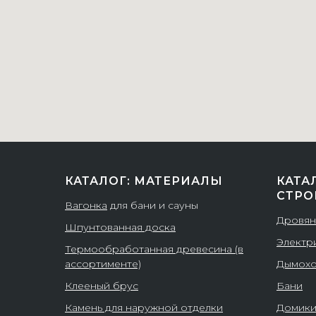
КАТАЛОГ: МАТЕРИАЛЫ
КАТА
СТРО
Вагонка
для бани и сауны
Дровян
Шпунтованная доска
Электр
Термообработанная древесина (в
ассортименте)
Дымох
Клееный брус
Бани
Камень для наружной отделки
Домик