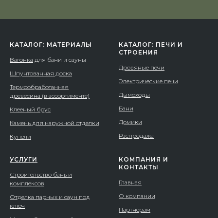
КАТАЛОГ: МАТЕРИАЛЫ
КАТАЛОГ: ПЕЧИ И
СТРОЕНИЯ
Вагонка
для бани и сауны
Дровяные печи
Шпунтованная доска
Электрические печи
Термообработанная
Дымоходы
древесина (в ассортименте)
Бани
Клееный брус
Домики
Камень для наружной отделки
Распродажа
Купели
УСЛУГИ
КОМПАНИЯ И
КОНТАКТЫ
Строительство бань и
Главная
комплексов
О компании
Отделка парных и саун под
ключ
Партнерам