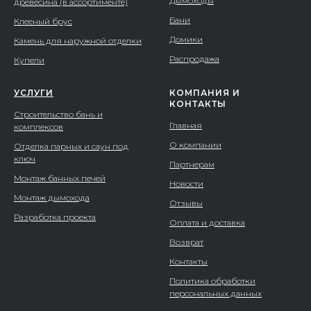
Дымоходы
древесина (в ассортименте)
Бани
Клееный брус
Домики
Камень для наружной отделки
Распродажа
Купели
УСЛУГИ
КОМПАНИЯ И
КОНТАКТЫ
Строительство бань и
Главная
комплексов
О компании
Отделка парных и саун под
ключ
Партнерам
Монтаж банных печей
Новости
Монтаж дымохода
Отзывы
Разработка проекта
Оплата и доставка
Возврат
Контакты
Политика обработки
персональных данных