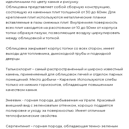
идентичными по цвету камня и рисунку.
Облицовка представляет собой сборную конструкцию,
состоящую из каменных плит толщиной от 30 до 60мм. Для
крепления плит используются металлические планки
вставляемые в пазы смежных плит. Внутренняя поверхность
всех плит находится на расстоянии от 10 до 50мм от корпуса
топки образуя пазухи, позволяющие воздуху циркулировать
между облицовкой и топкой.
Облицовка закрывает корпус топки со всех сторон, имеет
выходы для топливника, дымоходной трубы и подкидной
дверцы.
Талькохлорит – самый распространённый и широко известный
камень, применяемый для облицовок печей и отделок парных
помещений. Место добычи – Карелия. Используются слебы
только из нижних горизонтов, обладающие повышенным
качеством камня.
Змеевик - горная порода, добываемая на Урале. Красивый
внешний вид с зеленоватым оттенком, хорошо поддаётся
полировке и уходу за поверхностью. Имеет отличные
теплофизические свойства.
Серпентинит – горная порода, обладающая темно-зеленым