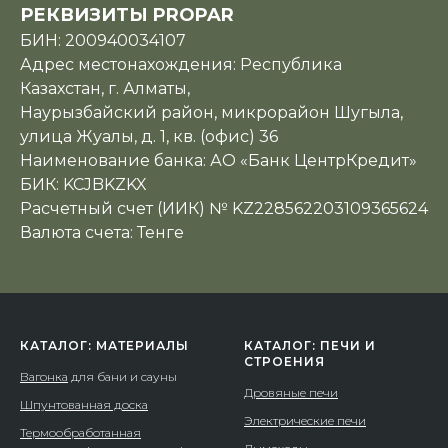
РЕКВИЗИТЫ PROPAR
БИН: 200940034107
Адрес местонахождения: Республика
Казахстан, г. Алматы,
Наурызбайский район, микрорайон Шугыла,
улица Жуалы, д. 1, кв. (офис) 36
Наименование банка: АО «Банк ЦентрКредит»
БИК: KCJBKZKX
Расчетный счет (ИИК) № KZ228562203109365624
Валюта счета: Тенге
КАТАЛОГ: МАТЕРИАЛЫ
КАТАЛОГ: ПЕЧИ И
СТРОЕНИЯ
Вагонка
для бани и сауны
Дровяные печи
Шпунтованная доска
Электрические печи
Термообработанная