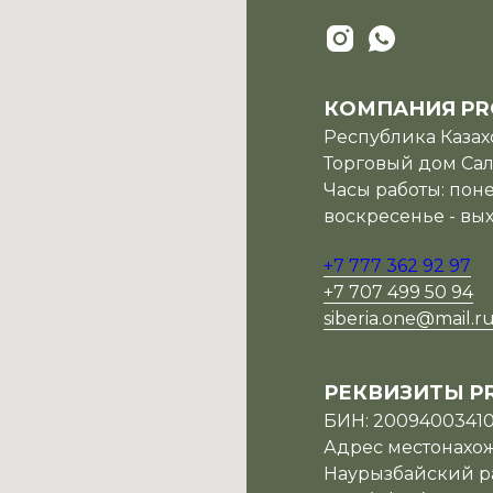
КОМПАНИЯ PR
Республика Казахс
Торговый дом Сала
Часы работы: поне
воскресенье - вы
+7 777 362 92 97
+7 707 499 50 94
siberia.one@mail.r
РЕКВИЗИТЫ P
БИН: 2009400341
Адрес местонахожд
Наурызбайский ра