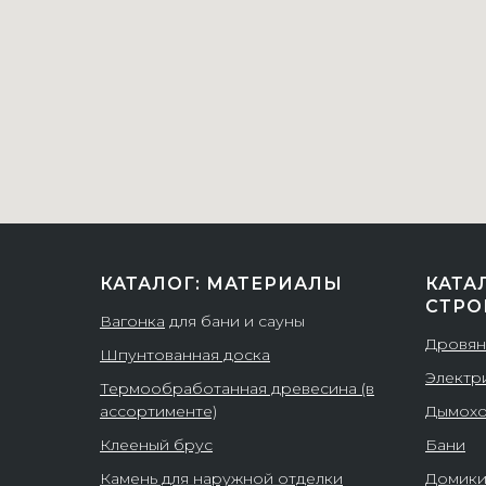
КАТАЛОГ: МАТЕРИАЛЫ
КАТА
СТРО
Вагонка
для бани и сауны
Дровян
Шпунтованная доска
Электр
Термообработанная древесина (в
ассортименте)
Дымох
Клееный брус
Бани
Камень для наружной отделки
Домик