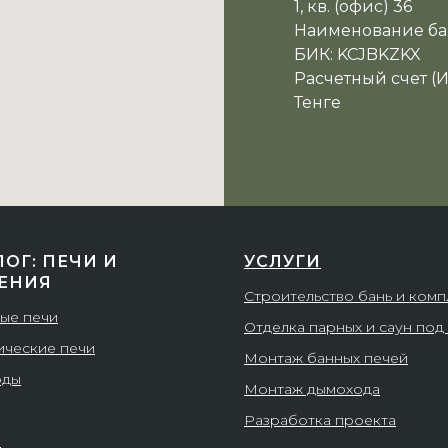
1, кв. (офис) 36
Наименование ба
БИК: KCJBKZKX
Расчетный счет (
Тенге
ЛОГ: ПЕЧИ И
УСЛУГИ
ЕНИЯ
Строительство бань и ком
ые печи
Отделка парных и саун под
ические печи
Монтаж банных печей
оды
Монтаж дымохода
Разработка проекта
и