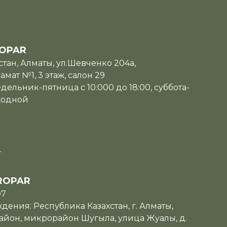
OPAR
тан, Алматы, ул.Шевченко 204а,
мат №1, 3 этаж, салон 29
дельник-пятница с 10:000 до 18:00, суббота-
ходной
u
ROPAR
07
ения: Республика Казахстан, г. Алматы,
йон, микрорайон Шугыла, улица Жуалы, д.