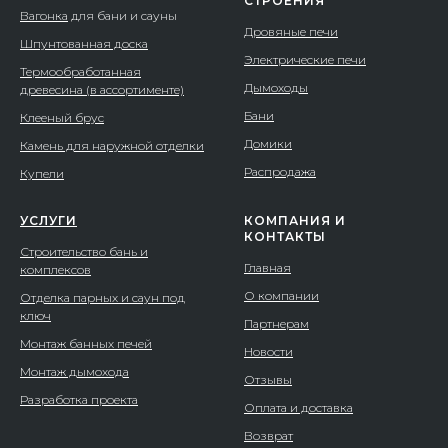
СТРОЕНИЯ
Вагонка
для бани и сауны
Дровяные печи
Шпунтованная доска
Электрические печи
Термообработанная
Дымоходы
древесина (в ассортименте)
Бани
Клееный брус
Домики
Камень для наружной отделки
Распродажа
Купели
УСЛУГИ
КОМПАНИЯ И
КОНТАКТЫ
Строительство бань и
Главная
комплексов
О компании
Отделка парных и саун под
ключ
Партнерам
Монтаж банных печей
Новости
Монтаж дымохода
Отзывы
Разработка проекта
Оплата и доставка
Возврат