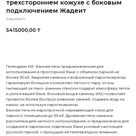
трехстороннем кожухе с боковым
подключением Жадеит
Easysteam
5415000,00
₸
Купить
Геленджик М2- банная печь предназначенная для
использования в просторной бане с объемом парной не
более 35 м3. Закрытая каменка и встроенный парогенератор
гарантирует большое количество легкого пара, огонь,
пылающий за пано- рамным стеклом подарит атмосферу тепла
и уюта в вашей бане, Боковой вход в каменку (М2) позволяет
провести более быструю ревизию камней, подавать воду на
камни, не используя парогенератор.
Банная печь из жаропрочной нержавеющей стали для
парного помещения до 35 м3. Дровяная печь-каменка
рассчитана для частного использования, и предназначена для
создания в парильном отделении бани условий настоящей
русской парной, с присущим ей температурно-влажным