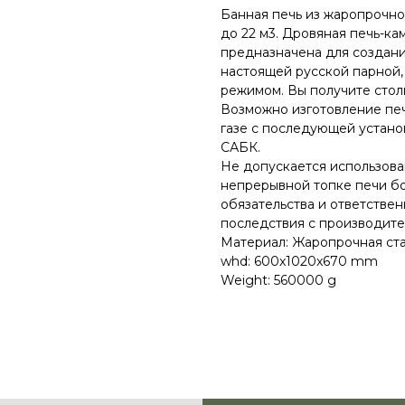
Банная печь из жаропрочн
до 22 м3. Дровяная печь-ка
предназначена для создани
настоящей русской парной
режимом. Вы получите столь
Возможно изготовление пе
газе с последующей устано
САБК.
Не допускается использова
непрерывной топке печи бол
обязательства и ответстве
последствия с производите
Материал: Жаропрочная стал
whd: 600x1020x670 mm
Weight: 560000 g