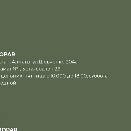
OPAR
тан, Алматы, ул.Шевченко 204а,
мат №1, 3 этаж, салон 29
дельник-пятница с 10:000 до 18:00, суббота-
ходной
u
ROPAR