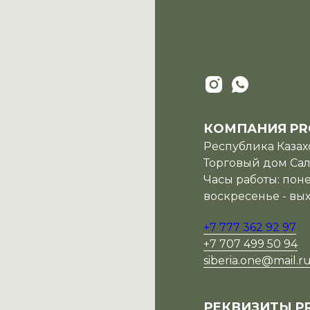
КОМПАНИЯ PR
Республика Казахс
Торговый дом Сала
Часы работы: поне
воскресенье - вы
+7 777 362 92 97
+7 707 499 50 94
siberia.one@mail.r
РЕКВИЗИТЫ P