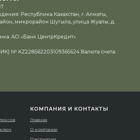
07
ения: Республика Казахстан, г. Алматы,
йон, микрорайон Шугыла, улица Жуалы, д.
нка: АО «Банк ЦентрКредит»
ИИК) № KZ228562203109365624 Валюта счета:
КОМПАНИЯ И КОНТАКТЫ
плексов
Главная
 ключ
О компании
Партнерам