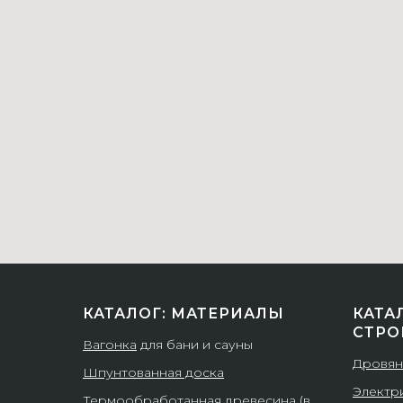
КАТАЛОГ: МАТЕРИАЛЫ
КАТА
СТРО
Вагонка
для бани и сауны
Дровян
Шпунтованная доска
Электр
Термообработанная древесина (в