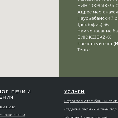
БИН: 2009400341
Адрес местонахожд
Наурызбайский ра
1, кв. (офис) 36
Наименование ба
БИК: KCJBKZKX
Расчетный счет (
Тенге
ЛОГ: ПЕЧИ И
УСЛУГИ
ЕНИЯ
Строительство бань и ком
ые печи
Отделка парных и саун под
ические печи
Монтаж банных печей