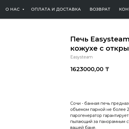
О НАС
ОПЛАТА И ДОСТАВКА
ВОЗВРАТ
КОН
Печь Easysteam
кожухе с откр
Easysteam
1623000,00
₸
Купить
Сочи - банная печь предна
объемом парной не более 2
парогенератор гарантирует 
пылающий за панорамным ст
вашей бане.