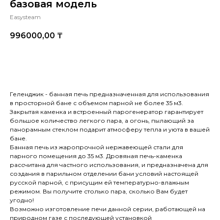
базовая модель
Easysteam
996000,00
₸
Купить
Геленджик - банная печь предназначенная для использования
в просторной бане с объемом парной не более 35 м3.
Закрытая каменка и встроенный парогенератор гарантирует
большое количество легкого пара, а огонь, пылающий за
панорамным стеклом подарит атмосферу тепла и уюта в вашей
бане.
Банная печь из жаропрочной нержавеющей стали для
парного помещения до 35 м3. Дровяная печь-каменка
рассчитана для частного использования, и предназначена для
создания в парильном отделении бани условий настоящей
русской парной, с присущим ей температурно-влажным
режимом. Вы получите столько пара, сколько Вам будет
угодно!
Возможно изготовление печи данной серии, работающей на
природном газе с последующей установкой