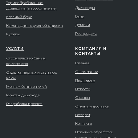
Термообработанная
Дымоходы
древесина (в ассортименте)
Бани
Клееный брус
Домики
Камень для наружной отделки
Распродажа
Купели
УСЛУГИ
КОМПАНИЯ И
КОНТАКТЫ
Строительство бань и
Главная
комплексов
О компании
Отделка парных и саун под
ключ
Партнерам
Монтаж банных печей
Новости
Монтаж дымохода
Отзывы
Разработка проекта
Оплата и доставка
Возврат
Контакты
Политика обработки
персональных данных