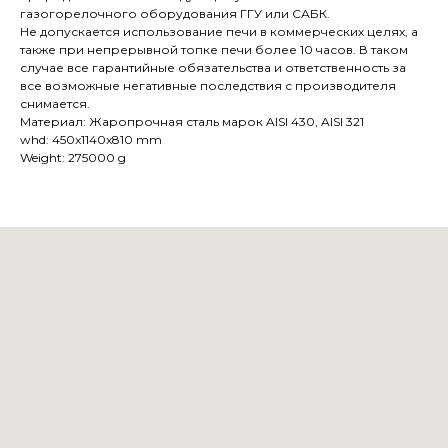
газогорелочного оборудования ГГУ или САБК.
Не допускается использование печи в коммерческих целях, а
также при непрерывной топке печи более 10 часов. В таком
случае все гарантийные обязательства и ответственность за
все возможные негативные последствия с производителя
снимается.
Материал: Жаропрочная сталь марок AISI 430, AISI 321
whd: 450x1140x810 mm
Weight: 275000 g