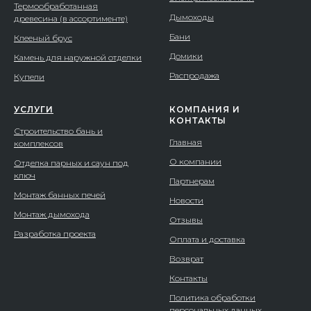
Термообработанная
Дымоходы
древесина (в ассортименте)
Бани
Клееный брус
Домики
Камень для наружной отделки
Распродажа
Купели
УСЛУГИ
КОМПАНИЯ И
КОНТАКТЫ
Строительство бань и
Главная
комплексов
О компании
Отделка парных и саун под
ключ
Партнерам
Монтаж банных печей
Новости
Монтаж дымохода
Отзывы
Разработка проекта
Оплата и доставка
Возврат
Контакты
Политика обработки
персональных данных