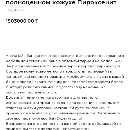
полноценном кожухе Пироксенит
Easysteam
1503000,00
₸
Купить
Анапа М2 - банная печь предназначенная для использования в
небольшой семейной бане с объемом парной не более 16 м3.
Закрытая каменка и встроенный парогенератор гарантирует
большое количество легкого пара, огонь, пылающий за
панорамным стеклом подарит атмосферу тепла и уюта в вашей
бане, Боковой вход в каменку (М2) позволяет провести более
быструю ревизию камней, подавать воду на камни, не
используя парогенератор.
Дровяная печь-каменка рассчитана для частного
использования, и предназначена для создания в парильном
отделении бани условий настоящей русской парной, с
присущим ей температурно-влажным режимом. Вы получите
столько пара, сколько Вам будет угодно!
Возможно изготовление печи данной серии, работающей на
природном газе с последующей установкой