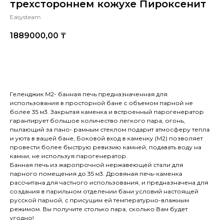
трехстороннем кожухе Пироксенит
Easysteam
1889000,00
₸
Купить
Геленджик М2- банная печь предназначенная для
использования в просторной бане с объемом парной не
более 35 м3. Закрытая каменка и встроенный парогенератор
гарантирует большое количество легкого пара, огонь,
пылающий за пано- рамным стеклом подарит атмосферу тепла
и уюта в вашей бане, Боковой вход в каменку (М2) позволяет
провести более быструю ревизию камней, подавать воду на
камни, не используя парогенератор.
Банная печь из жаропрочной нержавеющей стали для
парного помещения до 35 м3. Дровяная печь-каменка
рассчитана для частного использования, и предназначена для
создания в парильном отделении бани условий настоящей
русской парной, с присущим ей температурно-влажным
режимом. Вы получите столько пара, сколько Вам будет
угодно!