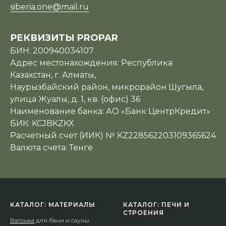
siberia.one@mail.ru
РЕКВИЗИТЫ PROPAR
БИН: 200940034107
Адрес местонахождения: Республика
Казахстан, г. Алматы,
Наурызбайский район, микрорайон Шугыла,
улица Жуалы, д. 1, кв. (офис) 36
Наименование банка: АО «Банк ЦентрКредит»
БИК: KCJBKZKX
Расчетный счет (ИИК) № KZ228562203109365624
Валюта счета: Тенге
КАТАЛОГ: МАТЕРИАЛЫ
КАТАЛОГ: ПЕЧИ И
СТРОЕНИЯ
Вагонка
для бани и сауны