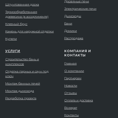
Дровяные печи
Шпунтованная доска
Электрические печи
Термообработанная
Дымоходы
древесина (в ассортименте)
Бани
Клееный брус
Домики
Камень для наружной отделки
Распродажа
Купели
УСЛУГИ
КОМПАНИЯ И
КОНТАКТЫ
Строительство бань и
Главная
комплексов
О компании
Отделка парных и саун под
ключ
Партнерам
Монтаж банных печей
Новости
Монтаж дымохода
Отзывы
Разработка проекта
Оплата и доставка
Возврат
Контакты