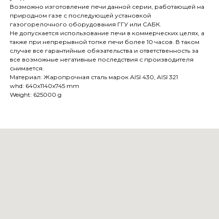
Возможно изготовление печи данной серии, работающей на
природном газе с последующей установкой
газогорелочного оборудования ГГУ или САБК.
Не допускается использование печи в коммерческих целях, а
также при непрерывной топке печи более 10 часов. В таком
случае все гарантийные обязательства и ответственность за
все возможные негативные последствия с производителя
снимается.
Материал: Жаропрочная сталь марок AISI 430, AISI 321
whd: 640x1140x745 mm
Weight: 625000 g