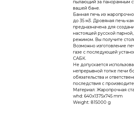
пылающий за панорамным ст
вашей бане.
Банная печь из жаропрочн
до 35 м3. Дровяная печь-ка
предназначена для создани
настоящей русской парной
режимом. Вы получите столь
Возможно изготовление пе
газе с последующей устано
САБК.
Не допускается использова
непрерывной топке печи бол
обязательства и ответстве
последствия с производите
Материал: Жаропрочная стал
whd: 640x1375x745 mm
Weight: 815000 g