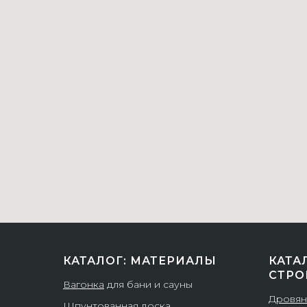
КАТАЛОГ: МАТЕРИАЛЫ
КАТА
СТРО
Вагонка
для бани и сауны
Дровян
Шпунтованная доска