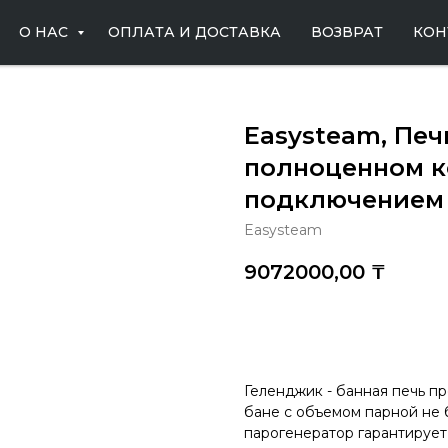
О НАС
ОПЛАТА И ДОСТАВКА
ВОЗВРАТ
КОН
Easysteam, Печ
полноценном к
подключением
Easysteam
9072000,00
₸
Купить
Геленджик - банная печь п
бане с объемом парной не 
парогенератор гарантирует 