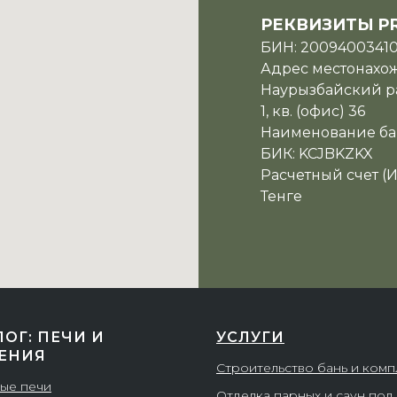
РЕКВИЗИТЫ P
БИН: 2009400341
Адрес местонахожд
Наурызбайский ра
1, кв. (офис) 36
Наименование ба
БИК: KCJBKZKX
Расчетный счет (
Тенге
ЛОГ: ПЕЧИ И
УСЛУГИ
ЕНИЯ
Строительство бань и ком
ые печи
Отделка парных и саун под