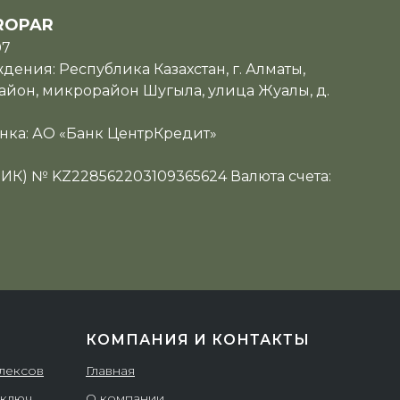
ROPAR
07
ения: Республика Казахстан, г. Алматы,
йон, микрорайон Шугыла, улица Жуалы, д.
нка: АО «Банк ЦентрКредит»
ИИК) № KZ228562203109365624 Валюта счета:
КОМПАНИЯ И КОНТАКТЫ
плексов
Главная
 ключ
О компании