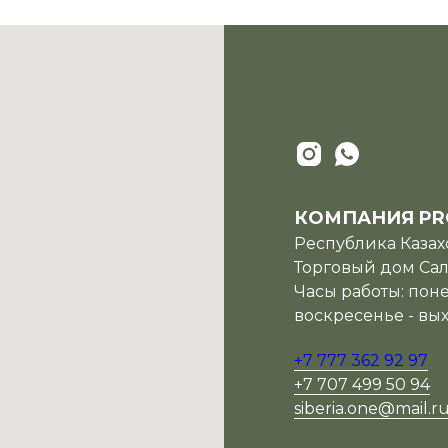
КОМПАНИЯ PR
Республика Казахс
Торговый дом Сала
Часы работы: поне
воскресенье - вы
+7 777 362 92 97
+7 707 499 50 94
siberia.one@mail.r