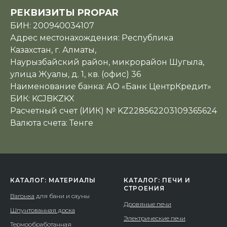
РЕКВИЗИТЫ PROPAR
БИН: 200940034107
Адрес местонахождения: Республика
Казахстан, г. Алматы,
Наурызбайский район, микрорайон Шугыла,
улица Жуалы, д. 1, кв. (офис) 36
Наименование банка: АО «Банк ЦентрКредит»
БИК: KCJBKZKX
Расчетный счет (ИИК) № KZ228562203109365624
Валюта счета: Тенге
КАТАЛОГ: МАТЕРИАЛЫ
КАТАЛОГ: ПЕЧИ И
СТРОЕНИЯ
Вагонка
для бани и сауны
Дровяные печи
Шпунтованная доска
Электрические печи
Термообработанная