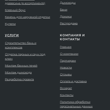
Дымоходы
древесина (в ассортименте)
Бани
Клееный брус
Домики
Камень для наружной отделки
Распродажа
Купели
УСЛУГИ
КОМПАНИЯ И
КОНТАКТЫ
Строительство бань и
Главная
комплексов
О компании
Отделка парных и саун под
ключ
Партнерам
Монтаж банных печей
Новости
Монтаж дымохода
Отзывы
Разработка проекта
Оплата и доставка
Возврат
Контакты
Политика обработки
персональных данных