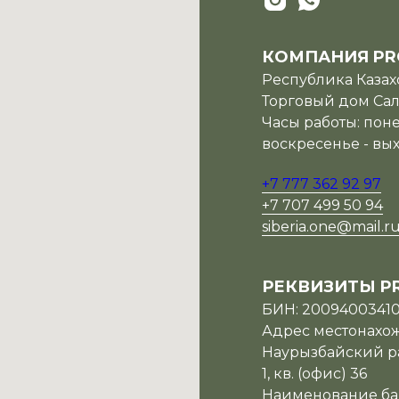
КОМПАНИЯ PR
Республика Казахс
Торговый дом Сала
Часы работы: поне
воскресенье - вы
+7 777 362 92 97
+7 707 499 50 94
siberia.one@mail.r
РЕКВИЗИТЫ P
БИН: 2009400341
Адрес местонахожд
Наурызбайский ра
1, кв. (офис) 36
Наименование ба