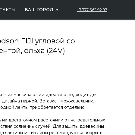
ТАКТЫ
ВАШ ГОРОД
+7 777 362 92 97
son FIJI угловой со
нтой, ольха (24V)
n из массива ольхи идеально подходит для
 дизайна парной. Вставка - можжевельник.
одной ленты приобретается отдельно.
ь на достаточном расстоянии от нагревательных
ствия солнечных лучей. Для защиты древесины
да светильник из липы рекомендуется покрыть