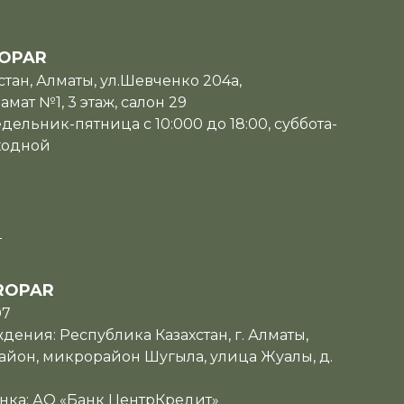
OPAR
тан, Алматы, ул.Шевченко 204а,
мат №1, 3 этаж, салон 29
дельник-пятница с 10:000 до 18:00, суббота-
ходной
u
ROPAR
07
ения: Республика Казахстан, г. Алматы,
йон, микрорайон Шугыла, улица Жуалы, д.
нка: АО «Банк ЦентрКредит»